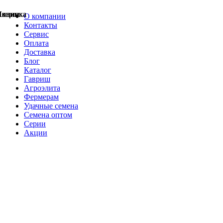
Акции
Акции
Новинка
Акции
Акции
Акции
Акции
Новинка
Новинка
О компании
Контакты
Сервис
Оплата
Доставка
Блог
Каталог
Гавриш
Агроэлита
Фермерам
Удачные семена
Семена оптом
Серии
Акции