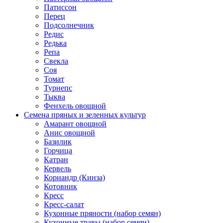
Патиссон
Перец
Подсолнечник
Редис
Редька
Репа
Свекла
Соя
Томат
Турнепс
Тыква
Фенхель овощной
Семена пряных и зеленных культур
Амарант овощной
Анис овощной
Базилик
Горчица
Катран
Кервель
Кориандр (Кинза)
Котовник
Кресс
Кресс-салат
Кухонные пряности (набор семян)
Кухонные травы (набор семян)