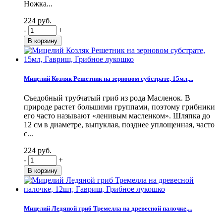
Ножка...
224 руб.
-
+
Мицелий Козляк Решетник на зерновом субстрате, 15мл,...
Съедобный трубчатый гриб из рода Масленок. В
природе растет большими группами, поэтому грибники
его часто называют «ленивым масленком». Шляпка до
12 см в диаметре, выпуклая, позднее уплощенная, часто
с...
224 руб.
-
+
Мицелий Ледяной гриб Тремелла на древесной палочке,...