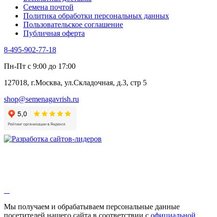
Черемша
Семена почтой
Шпинат
Политика обработки персональных данных
Щавель
Пользовательское соглашение
Эндивий
Публичная оферта
Эстрагон
Семена лекарственных растений
8-495-902-77-18
Алтей
Анис
Пн-Пт с 9:00 до 17:00
Бессмертник
Бораго
127018, г.Москва, ул.Складочная, д.3, стр 5
Валериана
Валерианелла
shop@semenagavrish.ru
Гибискус лекарственный
Девясил
Душица
Зверобой
Змееголовник
Иссоп
Кровохлёбка
Лаванда
Лопух
Лофант
Мелисса
Монарда лекарственная
Мы получаем и обрабатываем персональные данные
Мыльнянка
посетителей нашего сайта в соответствии с
официальной