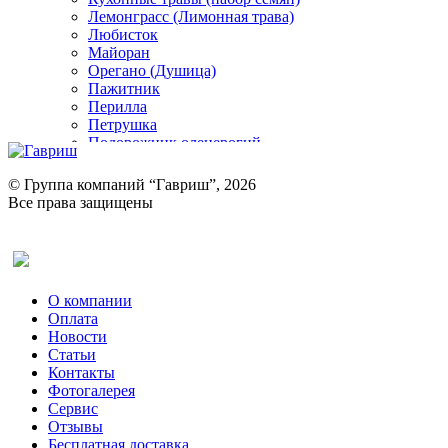
Лемонграсс (Лимонная трава)
Любисток
Майоран
Орегано (Душица)
Пажитник
Перилла
Петрушка
Подорожник оленерогий
Портулак пряный
Ревень
© Группа компаний “Гавриш”, 2026
Рукола
Все права защищены
Рута
Салат
Оставить отзыв (для клиентов)
Сельдерей
Спаржа
Табак Курительный
О компании
Тмин
Оплата
Трава для чая
Новости
Туласи
Статьи
Укроп
Контакты
Фенхель пряный
Фотогалерея​
Хризантема овощная
Сервис
Цикорий пряный
Отзывы
Цикорий салатный (Витлуф)
Бесплатная доставка