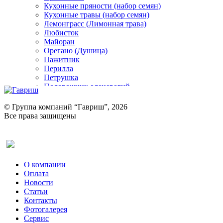
Кухонные пряности (набор семян)
Кухонные травы (набор семян)
Лемонграсс (Лимонная трава)
Любисток
Майоран
Орегано (Душица)
Пажитник
Перилла
Петрушка
Подорожник оленерогий
Портулак пряный
Ревень
© Группа компаний “Гавриш”, 2026
Рукола
Все права защищены
Рута
Салат
Оставить отзыв (для клиентов)
Сельдерей
Спаржа
Табак Курительный
О компании
Тмин
Оплата
Трава для чая
Новости
Туласи
Статьи
Укроп
Контакты
Фенхель пряный
Фотогалерея​
Хризантема овощная
Сервис
Цикорий пряный