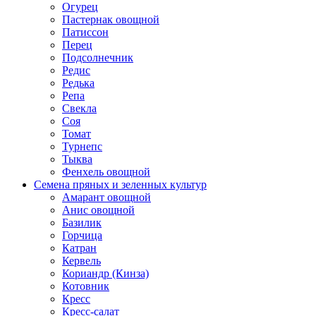
Огурец
Пастернак овощной
Патиссон
Перец
Подсолнечник
Редис
Редька
Репа
Свекла
Соя
Томат
Турнепс
Тыква
Фенхель овощной
Семена пряных и зеленных культур
Амарант овощной
Анис овощной
Базилик
Горчица
Катран
Кервель
Кориандр (Кинза)
Котовник
Кресс
Кресс-салат