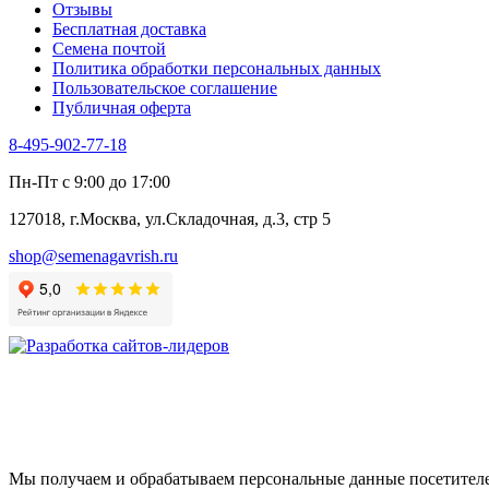
Отзывы
Цикорий салатный (Витлуф)
Бесплатная доставка
Черемша
Семена почтой
Шпинат
Политика обработки персональных данных
Щавель
Пользовательское соглашение
Эндивий
Публичная оферта
Эстрагон
Семена лекарственных растений
8-495-902-77-18
Алтей
Анис
Пн-Пт с 9:00 до 17:00
Бессмертник
Бораго
127018, г.Москва, ул.Складочная, д.3, стр 5
Валериана
Валерианелла
shop@semenagavrish.ru
Гибискус лекарственный
Девясил
Душица
Зверобой
Змееголовник
Иссоп
Кровохлёбка
Лаванда
Лопух
Лофант
Мелисса
Мы получаем и обрабатываем персональные данные посетителе
Монарда лекарственная