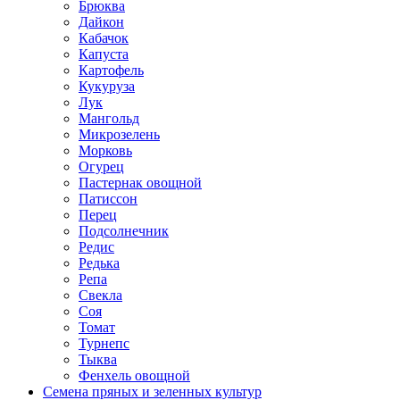
Брюква
Дайкон
Кабачок
Капуста
Картофель
Кукуруза
Лук
Мангольд
Микрозелень
Морковь
Огурец
Пастернак овощной
Патиссон
Перец
Подсолнечник
Редис
Редька
Репа
Свекла
Соя
Томат
Турнепс
Тыква
Фенхель овощной
Семена пряных и зеленных культур