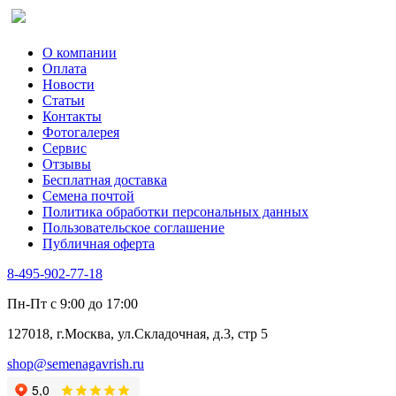
Сельдерей
Спаржа
Табак Курительный
О компании
Тмин
Оплата
Трава для чая
Новости
Туласи
Статьи
Укроп
Контакты
Фенхель пряный
Фотогалерея​
Хризантема овощная
Сервис
Цикорий пряный
Отзывы
Цикорий салатный (Витлуф)
Бесплатная доставка
Черемша
Семена почтой
Шпинат
Политика обработки персональных данных
Щавель
Пользовательское соглашение
Эндивий
Публичная оферта
Эстрагон
Семена лекарственных растений
8-495-902-77-18
Алтей
Анис
Пн-Пт с 9:00 до 17:00
Бессмертник
Бораго
127018, г.Москва, ул.Складочная, д.3, стр 5
Валериана
Валерианелла
shop@semenagavrish.ru
Гибискус лекарственный
Девясил