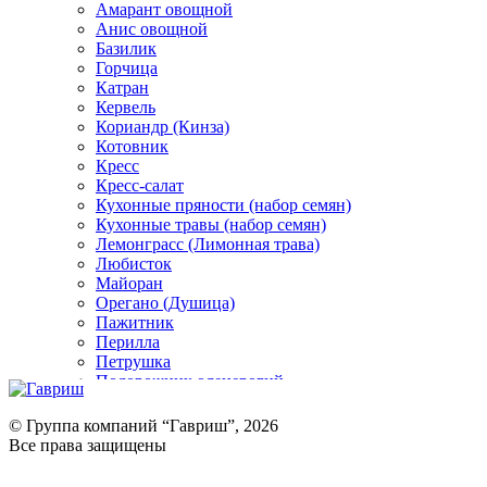
Амарант овощной
Анис овощной
Базилик
Горчица
Катран
Кервель
Кориандр (Кинза)
Котовник
Кресс
Кресс-салат
Кухонные пряности (набор семян)
Кухонные травы (набор семян)
Лемонграсс (Лимонная трава)
Любисток
Майоран
Орегано (Душица)
Пажитник
Перилла
Петрушка
Подорожник оленерогий
Портулак пряный
Ревень
© Группа компаний “Гавриш”, 2026
Рукола
Все права защищены
Рута
Салат
Оставить отзыв (для клиентов)