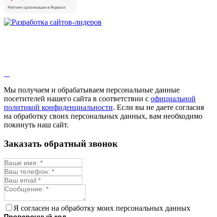
Душица
Зверобой
Змееголовник
Иссоп
Кровохлёбка
Лаванда
Лопух
Лофант
Мелисса
Монарда лекарственная
Мы получаем и обрабатываем персональные данные
Мыльнянка
посетителей нашего сайта в соответствии с
официальной
Мята
политикой конфиденциальности
. Если вы не даете согласия
Овсяный корень
на обработку своих персональных данных, вам необходимо
Огуречная трава
покинуть наш сайт.
Пустырник
Расторопша
Заказать обратный звонок
Репешок
Розмарин
Ромашка лекарственная
Синюха
Скорцонера
Смесь лекарственных
Солодка
Стевия
Я согласен на обработку моих персональных данных
Тимьян ползучий (чабрец)
Проверочный код