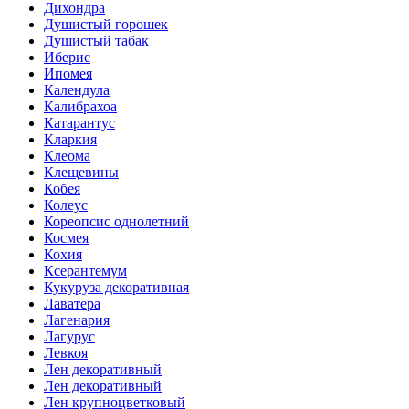
Дихондра
Душистый горошек
Душистый табак
Иберис
Ипомея
Календула
Калибрахоа
Катарантус
Кларкия
Клеома
Клещевины
Кобея
Колеус
Кореопсис однолетний
Космея
Кохия
Ксерантемум
Кукуруза декоративная
Лаватера
Лагенария
Лагурус
Левкоя
Лен декоративный
Лен декоративный
Лен крупноцветковый