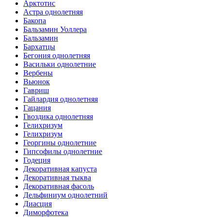
Арктотис
Астра однолетняя
Бакопа
Бальзамин Уоллера
Бальзамин
Бархатцы
Бегония однолетняя
Васильки однолетние
Вербены
Вьюнок
Гавриш
Гайлардия однолетняя
Гацания
Гвоздика однолетняя
Гелихризум
Гелихризум
Георгины однолетние
Гипсофилы однолетние
Годеция
Декоративная капуста
Декоративная тыква
Декоративная фасоль
Дельфиниум однолетний
Диасция
Диморфотека