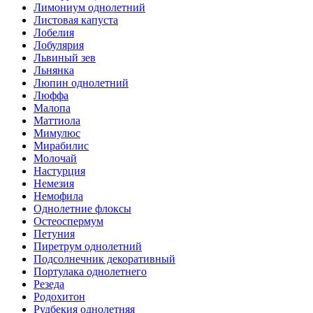
Лимониум однолетний
Листовая капуста
Лобелия
Лобулярия
Львиный зев
Льнянка
Люпин однолетний
Люффа
Малопа
Маттиола
Мимулюс
Мирабилис
Молочай
Настурция
Немезия
Немофила
Однолетние флоксы
Остеоспермум
Петуния
Пиретрум однолетний
Подсолнечник декоративный
Портулака однолетнего
Резеда
Родохитон
Рудбекия однолетняя