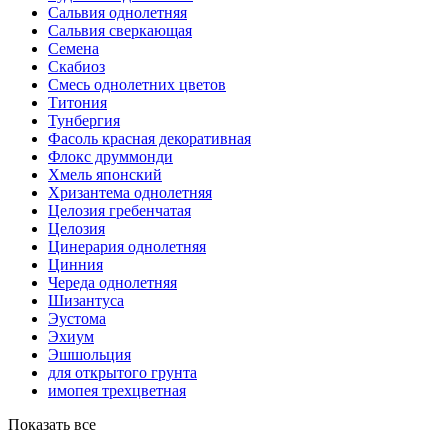
Сальвия однолетняя
Сальвия сверкающая
Семена
Скабиоз
Смесь однолетних цветов
Титония
Тунбергия
Фасоль красная декоративная
Флокс друммонди
Хмель японский
Хризантема однолетняя
Целозия гребенчатая
Целозия
Цинерария однолетняя
Цинния
Череда однолетняя
Шизантуса
Эустома
Эхиум
Эшшольция
для открытого грунта
имопея трехцветная
Показать все