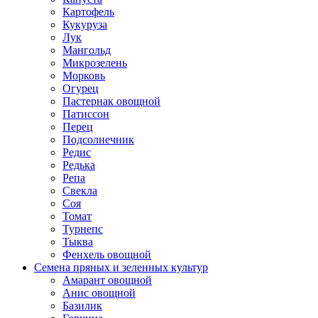
Картофель
Кукуруза
Лук
Мангольд
Микрозелень
Морковь
Огурец
Пастернак овощной
Патиссон
Перец
Подсолнечник
Редис
Редька
Репа
Свекла
Соя
Томат
Турнепс
Тыква
Фенхель овощной
Семена пряных и зеленных культур
Амарант овощной
Анис овощной
Базилик