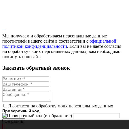
Иссоп
Кровохлёбка
Лаванда
Лопух
Лофант
Мелисса
Монарда лекарственная
Мы получаем и обрабатываем персональные данные
Мыльнянка
посетителей нашего сайта в соответствии с
официальной
Мята
политикой конфиденциальности
. Если вы не даете согласия
Овсяный корень
на обработку своих персональных данных, вам необходимо
Огуречная трава
покинуть наш сайт.
Пустырник
Расторопша
Заказать обратный звонок
Репешок
Розмарин
Ромашка лекарственная
Синюха
Скорцонера
Смесь лекарственных
Солодка
Стевия
Я согласен на обработку моих персональных данных
Тимьян ползучий (чабрец)
Проверочный код
Фенхель лекарственный
Цикорий лекарственный
Отправить
Чабер