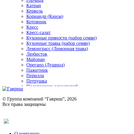
Горчица
Катран
Кервель
Кориандр (Кинза)
Котовник
Кресс
Кресс-салат
Кухонные пряности (набор семян)
Кухонные травы (набор семян)
Лемонграсс (Лимонная трава)
Любисток
Майоран
Орегано (Душица)
Пажитник
Перилла
Петрушка
Подорожник оленерогий
Портулак пряный
Ревень
© Группа компаний “Гавриш”, 2026
Рукола
Все права защищены
Рута
Салат
Оставить отзыв (для клиентов)
Сельдерей
Спаржа
Табак Курительный
О компании