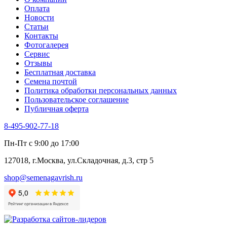
Тмин
Оплата
Трава для чая
Новости
Туласи
Статьи
Укроп
Контакты
Фенхель пряный
Фотогалерея​
Хризантема овощная
Сервис
Цикорий пряный
Отзывы
Цикорий салатный (Витлуф)
Бесплатная доставка
Черемша
Семена почтой
Шпинат
Политика обработки персональных данных
Щавель
Пользовательское соглашение
Эндивий
Публичная оферта
Эстрагон
Семена лекарственных растений
8-495-902-77-18
Алтей
Анис
Пн-Пт с 9:00 до 17:00
Бессмертник
Бораго
127018, г.Москва, ул.Складочная, д.3, стр 5
Валериана
Валерианелла
shop@semenagavrish.ru
Гибискус лекарственный
Девясил
Душица
Зверобой
Змееголовник