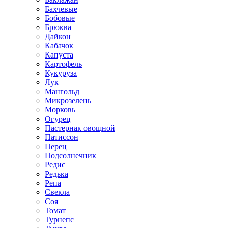
Бахчевые
Бобовые
Брюква
Дайкон
Кабачок
Капуста
Картофель
Кукуруза
Лук
Мангольд
Микрозелень
Морковь
Огурец
Пастернак овощной
Патиссон
Перец
Подсолнечник
Редис
Редька
Репа
Свекла
Соя
Томат
Турнепс