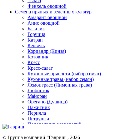
Тыква
Фенхель овощной
Семена пряных и зеленных культур
Амарант овощной
Анис овощной
Базилик
Горчица
Катран
Кервель
Кориандр (Кинза)
Котовник
Кресс
Кресс-салат
Кухонные пряности (набор семян)
Кухонные травы (набор семян)
Лемонграсс (Лимонная трава)
Любисток
Майоран
Орегано (Душица)
Пажитник
Перилла
Петрушка
Подорожник оленерогий
Портулак пряный
Ревень
© Группа компаний “Гавриш”, 2026