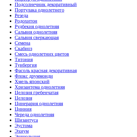
Подсолнечник декоративный
Портулака однолетнего
Резеда
Родохитон
Рудбекия однолетняя
Сальвия однолетняя
Сальвия сверкающая
Семена
Скабиоз
Смесь однолетних цветов
Титония
Тунбергия
Фасоль красная декоративная
Флокс друммонди
Хмель японский
Хризантема однолетняя
Целозия гребенчатая
Целозия
Цинерария однолетняя
Цинния
Череда однолетняя
Шизантуса
Эустома
Эхиум
Эшшольция