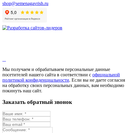
Валерианелла
shop@semenagavrish.ru
Гибискус лекарственный
Девясил
Душица
Зверобой
Змееголовник
Иссоп
Кровохлёбка
Лаванда
Лопух
Лофант
Мелисса
Монарда лекарственная
Мы получаем и обрабатываем персональные данные
Мыльнянка
посетителей нашего сайта в соответствии с
официальной
Мята
политикой конфиденциальности
. Если вы не даете согласия
Овсяный корень
на обработку своих персональных данных, вам необходимо
Огуречная трава
покинуть наш сайт.
Пустырник
Расторопша
Заказать обратный звонок
Репешок
Розмарин
Ромашка лекарственная
Синюха
Скорцонера
Смесь лекарственных