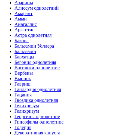
Азарины
Алиссум однолетний
Амарант
Амми
Анагаллис
Арктотис
Астра однолетняя
Бакопа
Бальзамин Уоллера
Бальзамин
Бархатцы
Бегония однолетняя
Васильки однолетние
Вербены
Вьюнок
Гавриш
Гайлардия однолетняя
Гацания
Гвоздика однолетняя
Гелихризум
Гелихризум
Георгины однолетние
Гипсофилы однолетние
Годеция
Декоративная капуста