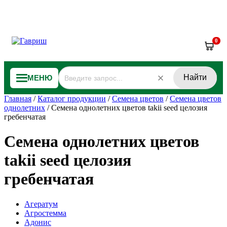
0
Найти
МЕНЮ
Главная
/
Каталог продукции
/
Семена цветов
/
Семена цветов
однолетних
/
Семена однолетних цветов takii seed целозия
гребенчатая
Семена однолетних цветов
takii seed целозия
гребенчатая
Агератум
Агростемма
Адонис