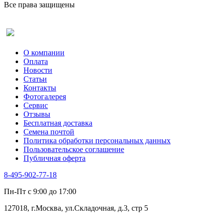
Рукола
Все права защищены
Рута
Салат
Оставить отзыв (для клиентов)
Сельдерей
Спаржа
Табак Курительный
О компании
Тмин
Оплата
Трава для чая
Новости
Туласи
Статьи
Укроп
Контакты
Фенхель пряный
Фотогалерея​
Хризантема овощная
Сервис
Цикорий пряный
Отзывы
Цикорий салатный (Витлуф)
Бесплатная доставка
Черемша
Семена почтой
Шпинат
Политика обработки персональных данных
Щавель
Пользовательское соглашение
Эндивий
Публичная оферта
Эстрагон
Семена лекарственных растений
8-495-902-77-18
Алтей
Анис
Пн-Пт с 9:00 до 17:00
Бессмертник
Бораго
127018, г.Москва, ул.Складочная, д.3, стр 5
Валериана