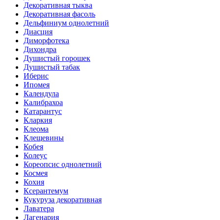
Декоративная тыква
Декоративная фасоль
Дельфиниум однолетний
Диасция
Диморфотека
Дихондра
Душистый горошек
Душистый табак
Иберис
Ипомея
Календула
Калибрахоа
Катарантус
Кларкия
Клеома
Клещевины
Кобея
Колеус
Кореопсис однолетний
Космея
Кохия
Ксерантемум
Кукуруза декоративная
Лаватера
Лагенария