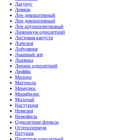
Лагурус
Левкоя
Лен декоративный
Лен декоративный
Лен крупноцветковый
Лимониум однолетний
Листовая капуста
Лобелия
Лобулярия
Львиный зев
Льнянка
Люпин однолетний
Люффа
Малопа
Маттиола
Мимулюс
Мирабилис
Молочай
Настурция
Немезия
Немофила
Однолетние флоксы
Остеоспермум
Петуния
Пиретрум однолетний