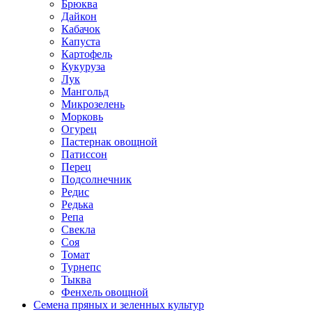
Брюква
Дайкон
Кабачок
Капуста
Картофель
Кукуруза
Лук
Мангольд
Микрозелень
Морковь
Огурец
Пастернак овощной
Патиссон
Перец
Подсолнечник
Редис
Редька
Репа
Свекла
Соя
Томат
Турнепс
Тыква
Фенхель овощной
Семена пряных и зеленных культур