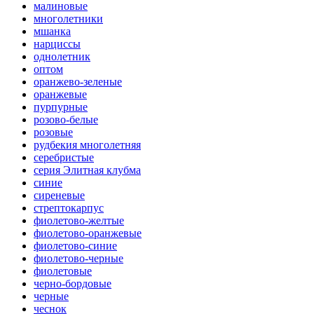
малиновые
многолетники
мшанка
нарциссы
однолетник
оптом
оранжево-зеленые
оранжевые
пурпурные
розово-белые
розовые
рудбекия многолетняя
серебристые
серия Элитная клубма
синие
сиреневые
стрептокарпус
фиолетово-желтые
фиолетово-оранжевые
фиолетово-синие
фиолетово-черные
фиолетовые
черно-бордовые
черные
чеснок