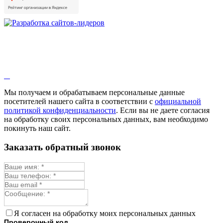
Душица
Зверобой
Змееголовник
Иссоп
Кровохлёбка
Лаванда
Лопух
Лофант
Мелисса
Монарда лекарственная
Мы получаем и обрабатываем персональные данные
Мыльнянка
посетителей нашего сайта в соответствии с
официальной
Мята
политикой конфиденциальности
. Если вы не даете согласия
Овсяный корень
на обработку своих персональных данных, вам необходимо
Огуречная трава
покинуть наш сайт.
Пустырник
Расторопша
Заказать обратный звонок
Репешок
Розмарин
Ромашка лекарственная
Синюха
Скорцонера
Смесь лекарственных
Солодка
Стевия
Я согласен на обработку моих персональных данных
Тимьян ползучий (чабрец)
Проверочный код