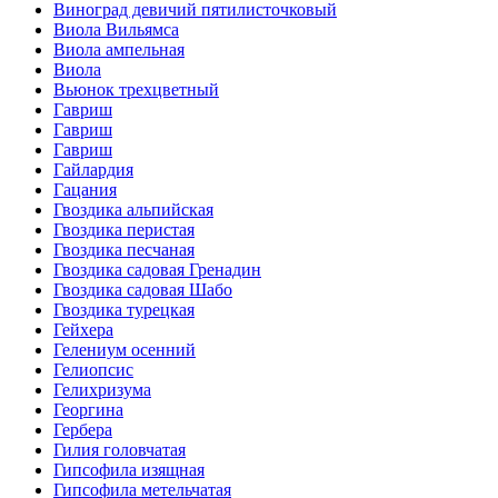
Виноград девичий пятилисточковый
Виола Вильямса
Виола ампельная
Виола
Вьюнок трехцветный
Гавриш
Гавриш
Гавриш
Гайлардия
Гацания
Гвоздика альпийская
Гвоздика перистая
Гвоздика песчаная
Гвоздика садовая Гренадин
Гвоздика садовая Шабо
Гвоздика турецкая
Гейхера
Гелениум осенний
Гелиопсис
Гелихризума
Георгина
Гербера
Гилия головчатая
Гипсофила изящная
Гипсофила метельчатая