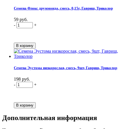
Семена Флокс друммонда, смесь, 0,15г, Гавриш, Триколор
59 руб.
-
+
Семена Эустома низкорослая, смесь, 9шт, Гавриш, Триколор
198 руб.
-
+
Дополнительная информация