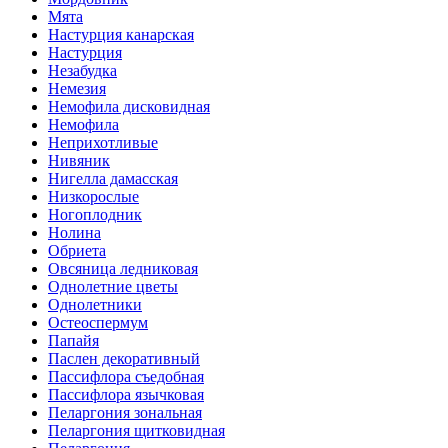
Мята
Настурция канарская
Настурция
Незабудка
Немезия
Немофила дисковидная
Немофила
Неприхотливые
Нивяник
Нигелла дамасская
Низкорослые
Ногоплодник
Нолина
Обриета
Овсяница ледниковая
Однолетние цветы
Однолетники
Остеоспермум
Папайя
Паслен декоративный
Пассифлора съедобная
Пассифлора язычковая
Пеларгония зональная
Пеларгония щитковидная