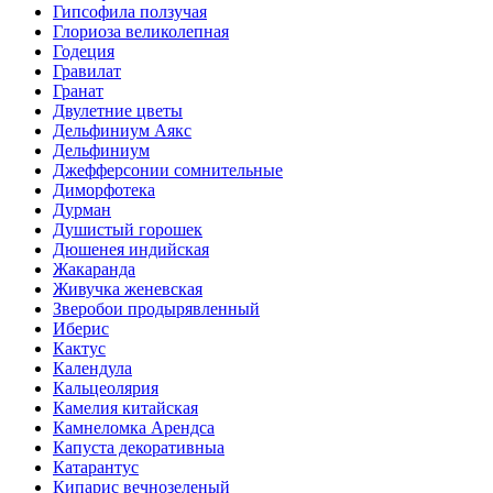
Гипсофила ползучая
Глориоза великолепная
Годеция
Гравилат
Гранат
Двулетние цветы
Дельфиниум Аякс
Дельфиниум
Джефферсонии сомнительные
Диморфотека
Дурман
Душистый горошек
Дюшенея индийская
Жакаранда
Живучка женевская
Зверобои продырявленный
Иберис
Кактус
Календула
Кальцеолярия
Камелия китайская
Камнеломка Арендса
Капуста декоративныа
Катарантус
Кипарис вечнозеленый