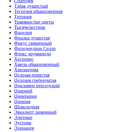
Спатодея
Табак душистый
Теспезия обыкновенная
Титония
Травянистые цветы
Тысячелистник
Фацелия
Фиалка душистая
Фикус священный
Филодендрон Селло
Флокс друммонди
Хесперис
Хмель обыкновенный
Хризантема
Целозая перистая
Целозия гребенчатая
Цикламен персидский
Цикорий
Цинерария
Цинния
Шоколадная
Эвкалипт лимонный
Элитные
Эустома
Эхинацея