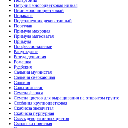
Пеларгония
Петуния многоцветковая низкая
Пион молочноцветковый
Пиракант
Подсолнечник декоративный
Портулак
Примула махровая
Примула мягковатая
Примула
Профессиональные
Ранункулюс
Резеда душистая
Ромашка
Рудбекия
Сальвия мучнистая
Сальвия сверкающая
Сальвия
Сальпиглоссис
Семена флокса
Семена цветов для выращивания на открытом грунте
Сесбания крупноцветковая
Скабиоза звездчатая
Скабиоза пурпурная
Смесь декоративных цветов
Смолевка повислая