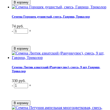
Семена Горошек душистый, смесь, Гавриш, Триколор
74 руб.
-
+
Семена Лютик азиатский (Ранункулюс), смесь, 9 шт, Гавриш,
Триколор
330 руб.
-
+