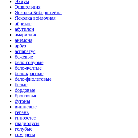
Эхиум
Эшшольция
Ясколка Биберштейна
Ясколка войлочная
абрикос
абутилон
амариллис
анемона
арбуз
аспарагус
бежевые
бело-голубые
бело-желтые
бело-красные
бело-фиолетовые
белые
бордовые
бронзовые
бутоны
вишневые
герань
гипоэстес
гладиолусы
голубые
гомфрена