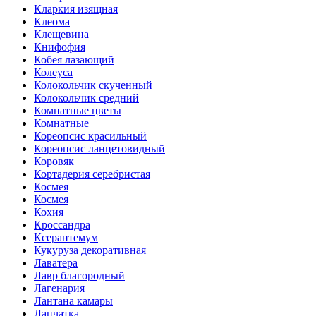
Кларкия изящная
Клеома
Клещевина
Книфофия
Кобея лазающий
Колеуса
Колокольчик скученный
Колокольчик средний
Комнатные цветы
Комнатные
Кореопсис красильный
Кореопсис ланцетовидный
Коровяк
Кортадерия серебристая
Космея
Космея
Кохия
Кроссандра
Ксерантемум
Кукуруза декоративная
Лаватера
Лавр благородный
Лагенария
Лантана камары
Лапчатка