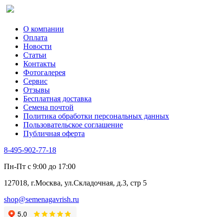
Сельдерей
Спаржа
Табак Курительный
О компании
Тмин
Оплата
Трава для чая
Новости
Туласи
Статьи
Укроп
Контакты
Фенхель пряный
Фотогалерея​
Хризантема овощная
Сервис
Цикорий пряный
Отзывы
Цикорий салатный (Витлуф)
Бесплатная доставка
Черемша
Семена почтой
Шпинат
Политика обработки персональных данных
Щавель
Пользовательское соглашение
Эндивий
Публичная оферта
Эстрагон
Семена лекарственных растений
8-495-902-77-18
Алтей
Анис
Пн-Пт с 9:00 до 17:00
Бессмертник
Бораго
127018, г.Москва, ул.Складочная, д.3, стр 5
Валериана
Валерианелла
shop@semenagavrish.ru
Гибискус лекарственный
Девясил