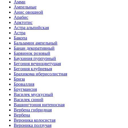
Амми
Ампельные
Анис овощной
Арабис
Арктотис
Астра альпийская
Астра
Бакопа
Бальзамин ампельный
Банан декоративный
Барвинок розовый
Баухиния пурпурный
Бегония вечноцветущая
Бегония клубневыя
Брахикома иберисолистная
Бриза
Броваллия
Бругмансия
Василек мускусный
Василек синий
Вашингтония нитеносная
Вербена гибридная
Вербена
Вероника колосистая
Вероника ползучая