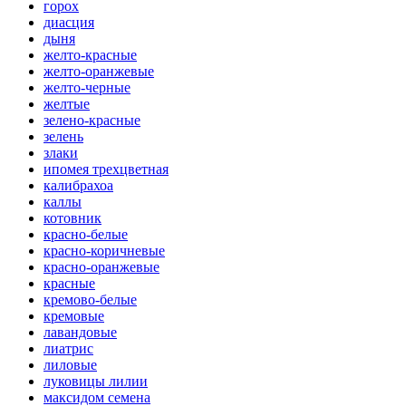
горох
диасция
дыня
желто-красные
желто-оранжевые
желто-черные
желтые
зелено-красные
зелень
злаки
ипомея трехцветная
калибрахоа
каллы
котовник
красно-белые
красно-коричневые
красно-оранжевые
красные
кремово-белые
кремовые
лавандовые
лиатрис
лиловые
луковицы лилии
максидом семена