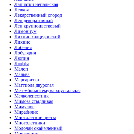
Лапчатки непальская
Левкоя
Лекарственный огород
Лен декоративный
Лен крупноцветковый
Лимониум
Лихнис халцедонский
Лихнис
Лобелия
Лобулярия
Люпин
Люффа
Малоп
Мальва
Маргаритка
Маттиола двурогая
Мезембриантемума хрустальная
Мелколепестник
Мимоза стыдливая
Мимулюс
Мирабилис
Многолетние цветы
Многолетники
Молочай окаймленный
Мордовник