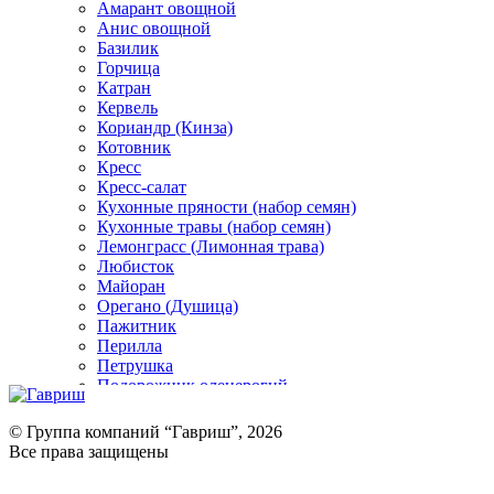
Амарант овощной
Анис овощной
Базилик
Горчица
Катран
Кервель
Кориандр (Кинза)
Котовник
Кресс
Кресс-салат
Кухонные пряности (набор семян)
Кухонные травы (набор семян)
Лемонграсс (Лимонная трава)
Любисток
Майоран
Орегано (Душица)
Пажитник
Перилла
Петрушка
Подорожник оленерогий
Портулак пряный
Ревень
© Группа компаний “Гавриш”, 2026
Рукола
Все права защищены
Рута
Салат
Оставить отзыв (для клиентов)