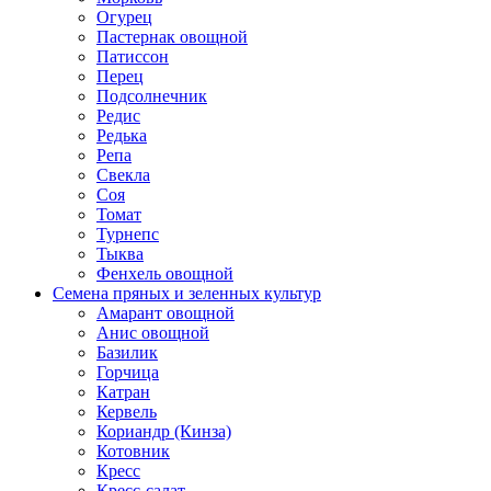
Огурец
Пастернак овощной
Патиссон
Перец
Подсолнечник
Редис
Редька
Репа
Свекла
Соя
Томат
Турнепс
Тыква
Фенхель овощной
Семена пряных и зеленных культур
Амарант овощной
Анис овощной
Базилик
Горчица
Катран
Кервель
Кориандр (Кинза)
Котовник
Кресс
Кресс-салат