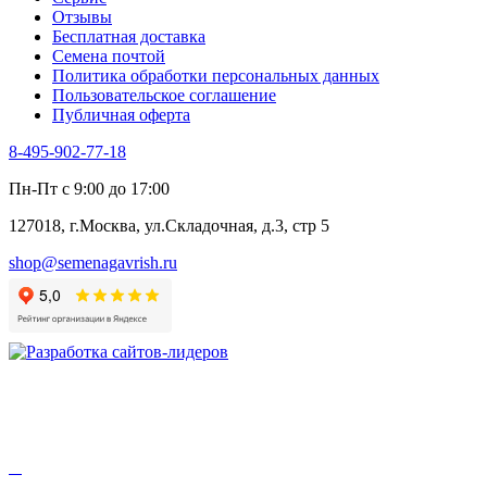
Цикорий пряный
Отзывы
Цикорий салатный (Витлуф)
Бесплатная доставка
Черемша
Семена почтой
Шпинат
Политика обработки персональных данных
Щавель
Пользовательское соглашение
Эндивий
Публичная оферта
Эстрагон
Семена лекарственных растений
8-495-902-77-18
Алтей
Анис
Пн-Пт с 9:00 до 17:00
Бессмертник
Бораго
127018, г.Москва, ул.Складочная, д.3, стр 5
Валериана
Валерианелла
shop@semenagavrish.ru
Гибискус лекарственный
Девясил
Душица
Зверобой
Змееголовник
Иссоп
Кровохлёбка
Лаванда
Лопух
Лофант
Мелисса