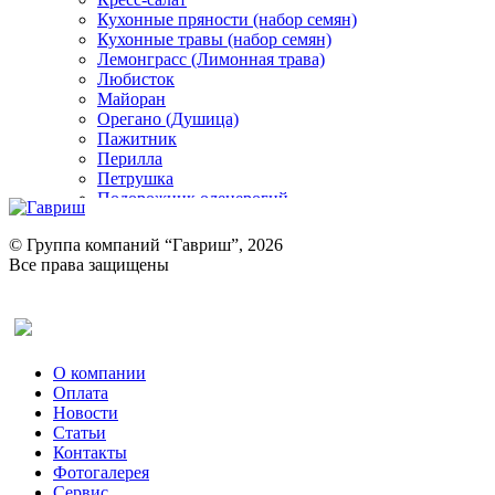
Кухонные пряности (набор семян)
Кухонные травы (набор семян)
Лемонграсс (Лимонная трава)
Любисток
Майоран
Орегано (Душица)
Пажитник
Перилла
Петрушка
Подорожник оленерогий
Портулак пряный
Ревень
© Группа компаний “Гавриш”, 2026
Рукола
Все права защищены
Рута
Салат
Оставить отзыв (для клиентов)
Сельдерей
Спаржа
Табак Курительный
О компании
Тмин
Оплата
Трава для чая
Новости
Туласи
Статьи
Укроп
Контакты
Фенхель пряный
Фотогалерея​
Хризантема овощная
Сервис