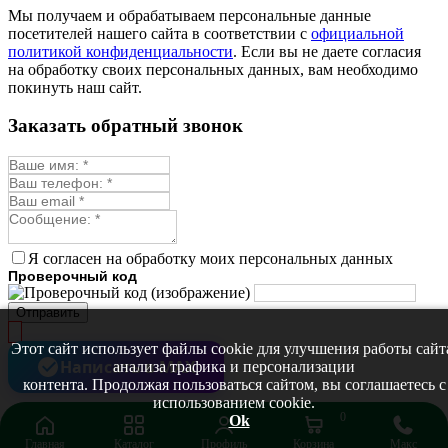
Монарда лекарственная
Мы получаем и обрабатываем персональные данные
Мыльнянка
посетителей нашего сайта в соответствии с
официальной
Мята
политикой конфиденциальности
. Если вы не даете согласия
Овсяный корень
на обработку своих персональных данных, вам необходимо
Огуречная трава
покинуть наш сайт.
Пустырник
Расторопша
Заказать обратный звонок
Репешок
Розмарин
Ромашка лекарственная
Синюха
Скорцонера
Смесь лекарственных
Солодка
Стевия
Я согласен на обработку моих персональных данных
Тимьян ползучий (чабрец)
Проверочный код
Фенхель лекарственный
Цикорий лекарственный
Отправить
Чабер
Череда лекарственная
Этот сайт использует файлы cookie для улучшения работы сайт
Чернокорень
Написать в MAX
анализа трафика и персонализации
Шалфей
контента. Продолжая пользоваться сайтом, вы соглашаетесь с
Семена ягод
использованием cookie.
Брусника
0
Ok
Голубика
Главная
Каталог
Профиль
Корзина
Макс