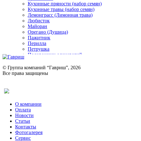
Кухонные пряности (набор семян)
Кухонные травы (набор семян)
Лемонграсс (Лимонная трава)
Любисток
Майоран
Орегано (Душица)
Пажитник
Перилла
Петрушка
Подорожник оленерогий
Портулак пряный
Ревень
© Группа компаний “Гавриш”, 2026
Рукола
Все права защищены
Рута
Салат
Оставить отзыв (для клиентов)
Сельдерей
Спаржа
Табак Курительный
О компании
Тмин
Оплата
Трава для чая
Новости
Туласи
Статьи
Укроп
Контакты
Фенхель пряный
Фотогалерея​
Хризантема овощная
Сервис
Цикорий пряный