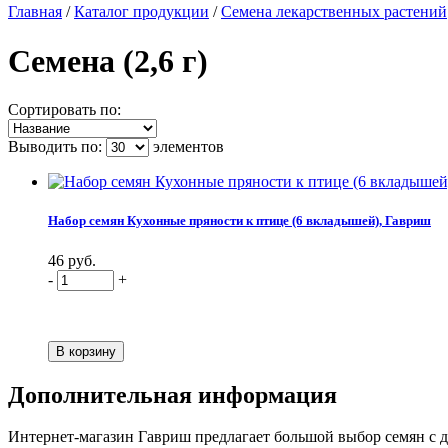
Главная
/
Каталог продукции
/
Семена лекарственных растений
Семена (2,6 г)
Сортировать по:
Выводить по:
элементов
Набор семян Кухонные пряности к птице (6 вкладышей), Гавриш
46 руб.
-
+
Дополнительная информация
Интернет-магазин Гавриш предлагает большой выбор семян с до