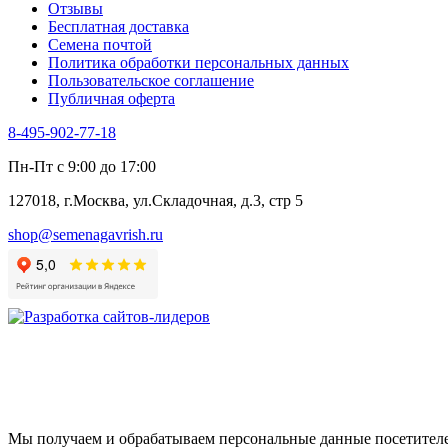
Отзывы
Цикорий салатный (Витлуф)
Бесплатная доставка
Черемша
Семена почтой
Шпинат
Политика обработки персональных данных
Щавель
Пользовательское соглашение
Эндивий
Публичная оферта
Эстрагон
Семена лекарственных растений
8-495-902-77-18
Алтей
Анис
Пн-Пт с 9:00 до 17:00
Бессмертник
Бораго
127018, г.Москва, ул.Складочная, д.3, стр 5
Валериана
Валерианелла
shop@semenagavrish.ru
Гибискус лекарственный
Девясил
Душица
Зверобой
Змееголовник
Иссоп
Кровохлёбка
Лаванда
Лопух
Лофант
Мелисса
Мы получаем и обрабатываем персональные данные посетителе
Монарда лекарственная