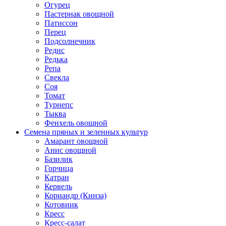
Огурец
Пастернак овощной
Патиссон
Перец
Подсолнечник
Редис
Редька
Репа
Свекла
Соя
Томат
Турнепс
Тыква
Фенхель овощной
Семена пряных и зеленных культур
Амарант овощной
Анис овощной
Базилик
Горчица
Катран
Кервель
Кориандр (Кинза)
Котовник
Кресс
Кресс-салат