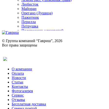
Любисток
Майоран
Орегано (Душица)
Пажитник
Перилла
Петрушка
Подорожник оленерогий
Портулак пряный
Ревень
© Группа компаний “Гавриш”, 2026
Рукола
Все права защищены
Рута
Салат
Оставить отзыв (для клиентов)
Сельдерей
Спаржа
Табак Курительный
О компании
Тмин
Оплата
Трава для чая
Новости
Туласи
Статьи
Укроп
Контакты
Фенхель пряный
Фотогалерея​
Хризантема овощная
Сервис
Цикорий пряный
Отзывы
Цикорий салатный (Витлуф)
Бесплатная доставка
Черемша
Семена почтой