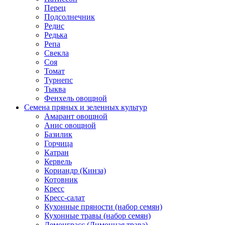
Перец
Подсолнечник
Редис
Редька
Репа
Свекла
Соя
Томат
Турнепс
Тыква
Фенхель овощной
Семена пряных и зеленных культур
Амарант овощной
Анис овощной
Базилик
Горчица
Катран
Кервель
Кориандр (Кинза)
Котовник
Кресс
Кресс-салат
Кухонные пряности (набор семян)
Кухонные травы (набор семян)
Лемонграсс (Лимонная трава)