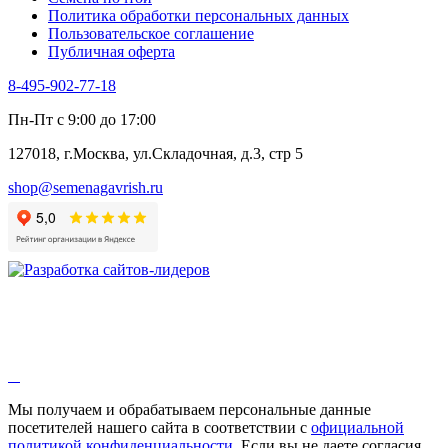
Шпинат
Политика обработки персональных данных
Щавель
Пользовательское соглашение
Эндивий
Публичная оферта
Эстрагон
Семена лекарственных растений
8-495-902-77-18
Алтей
Анис
Пн-Пт с 9:00 до 17:00
Бессмертник
Бораго
127018, г.Москва, ул.Складочная, д.3, стр 5
Валериана
Валерианелла
shop@semenagavrish.ru
Гибискус лекарственный
Девясил
Душица
Зверобой
Змееголовник
Иссоп
Кровохлёбка
Лаванда
Лопух
Лофант
Мелисса
Монарда лекарственная
Мы получаем и обрабатываем персональные данные
Мыльнянка
посетителей нашего сайта в соответствии с
официальной
Мята
политикой конфиденциальности
. Если вы не даете согласия