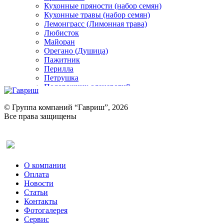
Кухонные пряности (набор семян)
Кухонные травы (набор семян)
Лемонграсс (Лимонная трава)
Любисток
Майоран
Орегано (Душица)
Пажитник
Перилла
Петрушка
Подорожник оленерогий
Портулак пряный
Ревень
© Группа компаний “Гавриш”, 2026
Рукола
Все права защищены
Рута
Салат
Оставить отзыв (для клиентов)
Сельдерей
Спаржа
Табак Курительный
О компании
Тмин
Оплата
Трава для чая
Новости
Туласи
Статьи
Укроп
Контакты
Фенхель пряный
Фотогалерея​
Хризантема овощная
Сервис
Цикорий пряный