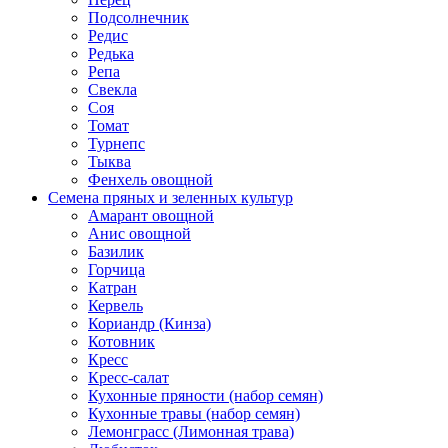
Подсолнечник
Редис
Редька
Репа
Свекла
Соя
Томат
Турнепс
Тыква
Фенхель овощной
Семена пряных и зеленных культур
Амарант овощной
Анис овощной
Базилик
Горчица
Катран
Кервель
Кориандр (Кинза)
Котовник
Кресс
Кресс-салат
Кухонные пряности (набор семян)
Кухонные травы (набор семян)
Лемонграсс (Лимонная трава)