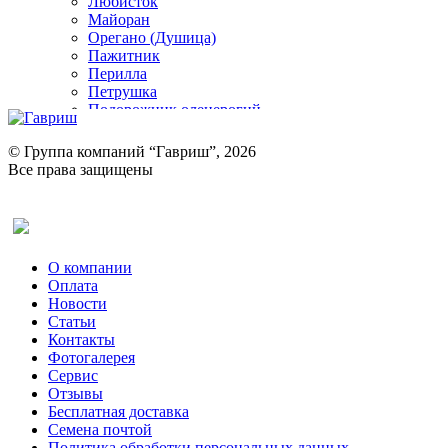
Любисток
Майоран
Орегано (Душица)
Пажитник
Перилла
Петрушка
Подорожник оленерогий
Портулак пряный
Ревень
© Группа компаний “Гавриш”, 2026
Рукола
Все права защищены
Рута
Салат
Оставить отзыв (для клиентов)
Сельдерей
Спаржа
Табак Курительный
О компании
Тмин
Оплата
Трава для чая
Новости
Туласи
Статьи
Укроп
Контакты
Фенхель пряный
Фотогалерея​
Хризантема овощная
Сервис
Цикорий пряный
Отзывы
Цикорий салатный (Витлуф)
Бесплатная доставка
Черемша
Семена почтой
Шпинат
Политика обработки персональных данных