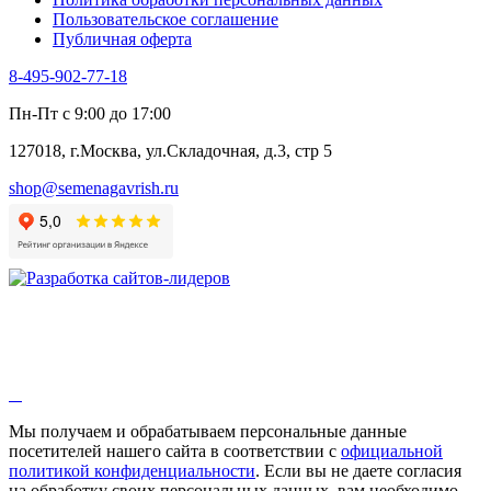
Щавель
Пользовательское соглашение
Эндивий
Публичная оферта
Эстрагон
Семена лекарственных растений
8-495-902-77-18
Алтей
Анис
Пн-Пт с 9:00 до 17:00
Бессмертник
Бораго
127018, г.Москва, ул.Складочная, д.3, стр 5
Валериана
Валерианелла
shop@semenagavrish.ru
Гибискус лекарственный
Девясил
Душица
Зверобой
Змееголовник
Иссоп
Кровохлёбка
Лаванда
Лопух
Лофант
Мелисса
Монарда лекарственная
Мы получаем и обрабатываем персональные данные
Мыльнянка
посетителей нашего сайта в соответствии с
официальной
Мята
политикой конфиденциальности
. Если вы не даете согласия
Овсяный корень
на обработку своих персональных данных, вам необходимо