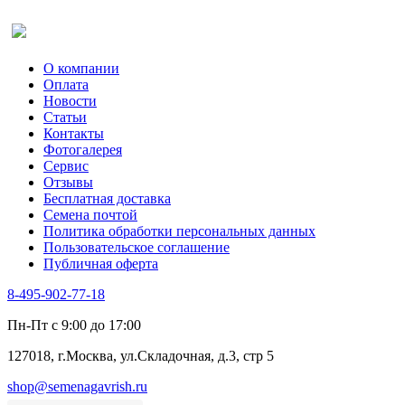
Салат
Оставить отзыв (для клиентов)
Сельдерей
Спаржа
Табак Курительный
О компании
Тмин
Оплата
Трава для чая
Новости
Туласи
Статьи
Укроп
Контакты
Фенхель пряный
Фотогалерея​
Хризантема овощная
Сервис
Цикорий пряный
Отзывы
Цикорий салатный (Витлуф)
Бесплатная доставка
Черемша
Семена почтой
Шпинат
Политика обработки персональных данных
Щавель
Пользовательское соглашение
Эндивий
Публичная оферта
Эстрагон
Семена лекарственных растений
8-495-902-77-18
Алтей
Анис
Пн-Пт с 9:00 до 17:00
Бессмертник
Бораго
127018, г.Москва, ул.Складочная, д.3, стр 5
Валериана
Валерианелла
shop@semenagavrish.ru
Гибискус лекарственный