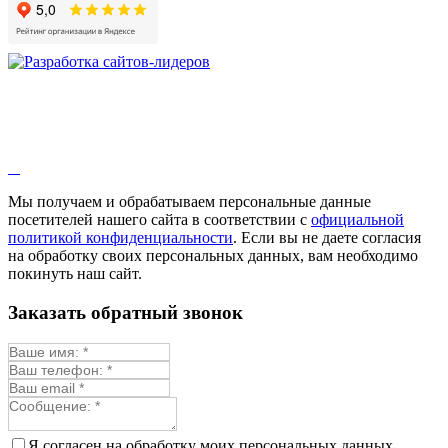
Девясил
Душица
Зверобой
Змееголовник
Иссоп
Кровохлёбка
Лаванда
Лопух
Лофант
Мелисса
Монарда лекарственная
Мы получаем и обрабатываем персональные данные
Мыльнянка
посетителей нашего сайта в соответствии с
официальной
Мята
политикой конфиденциальности
. Если вы не даете согласия
Овсяный корень
на обработку своих персональных данных, вам необходимо
Огуречная трава
покинуть наш сайт.
Пустырник
Расторопша
Заказать обратный звонок
Репешок
Розмарин
Ромашка лекарственная
Синюха
Скорцонера
Смесь лекарственных
Солодка
Стевия
Я согласен на обработку моих персональных данных