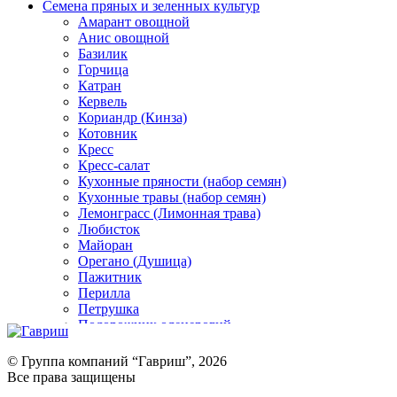
Семена пряных и зеленных культур
Амарант овощной
Анис овощной
Базилик
Горчица
Катран
Кервель
Кориандр (Кинза)
Котовник
Кресс
Кресс-салат
Кухонные пряности (набор семян)
Кухонные травы (набор семян)
Лемонграсс (Лимонная трава)
Любисток
Майоран
Орегано (Душица)
Пажитник
Перилла
Петрушка
Подорожник оленерогий
Портулак пряный
Ревень
© Группа компаний “Гавриш”, 2026
Рукола
Все права защищены
Рута