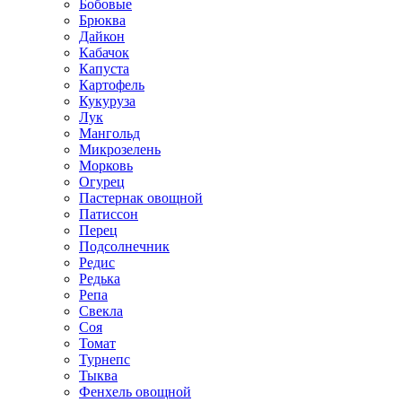
Бобовые
Брюква
Дайкон
Кабачок
Капуста
Картофель
Кукуруза
Лук
Мангольд
Микрозелень
Морковь
Огурец
Пастернак овощной
Патиссон
Перец
Подсолнечник
Редис
Редька
Репа
Свекла
Соя
Томат
Турнепс
Тыква
Фенхель овощной