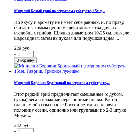
Мицелий Белый гриб на зерновом субстрате, 15мл,...
По вкусу и аромату не имеет себе равных, и, по праву,
считается самым ценным среди множества других
съедобных грибов. Шляпка диаметром 10-25 см, вначале
шаровидная, затем выпуклая или подушковидная....
229 руб.
-
+
Мицелий Боровик Бронзовый на зерновом субстрате,...
Этот редкий гриб предпочитает смешанные (с дубом,
буком) леса и влажные перегнойные почвы. Растет
главным образом на юге России летом и в первую
половину осени, одиночно или группами по 2-3 штуки.
Может...
242 руб.
-
+