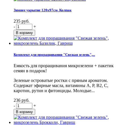
Зимнее укрытие 120х97см, Колпак
235 руб.
-
+
Комплект для проращивания "Свежая зелень",...
Емкость для проращивания микрозелени + пакетик
семян в подарок!
Зеленые островатые ростки с пряным ароматом.
Содержат эфирные масла, витамины А, Р, В2, С,
каротин, рутин и фитонциды. Молодые...
236 руб.
-
+