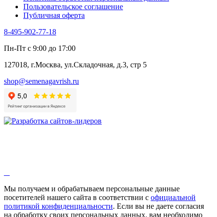
Пользовательское соглашение
Эндивий
Публичная оферта
Эстрагон
Семена лекарственных растений
8-495-902-77-18
Алтей
Анис
Пн-Пт с 9:00 до 17:00
Бессмертник
Бораго
127018, г.Москва, ул.Складочная, д.3, стр 5
Валериана
Валерианелла
shop@semenagavrish.ru
Гибискус лекарственный
Девясил
Душица
Зверобой
Змееголовник
Иссоп
Кровохлёбка
Лаванда
Лопух
Лофант
Мелисса
Монарда лекарственная
Мы получаем и обрабатываем персональные данные
Мыльнянка
посетителей нашего сайта в соответствии с
официальной
Мята
политикой конфиденциальности
. Если вы не даете согласия
Овсяный корень
на обработку своих персональных данных, вам необходимо