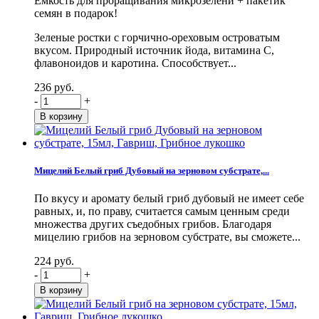
Емкость для проращивания микрозелени + пакетик
семян в подарок!
Зеленые ростки с горчично-ореховым островатым
вкусом. Природный источник йода, витамина С,
флавоноидов и каротина. Способствует...
236 руб.
-
+
Мицелий Белый гриб Дубовый на зерновом субстрате,...
По вкусу и аромату белый гриб дубовый не имеет себе
равных, и, по праву, считается самым ценным среди
множества других съедобных грибов. Благодаря
мицелию грибов на зерновом субстрате, вы сможете...
224 руб.
-
+