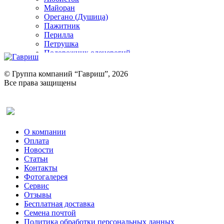
Майоран
Орегано (Душица)
Пажитник
Перилла
Петрушка
Подорожник оленерогий
Портулак пряный
Ревень
© Группа компаний “Гавриш”, 2026
Рукола
Все права защищены
Рута
Салат
Оставить отзыв (для клиентов)
Сельдерей
Спаржа
Табак Курительный
О компании
Тмин
Оплата
Трава для чая
Новости
Туласи
Статьи
Укроп
Контакты
Фенхель пряный
Фотогалерея​
Хризантема овощная
Сервис
Цикорий пряный
Отзывы
Цикорий салатный (Витлуф)
Бесплатная доставка
Черемша
Семена почтой
Шпинат
Политика обработки персональных данных
Щавель