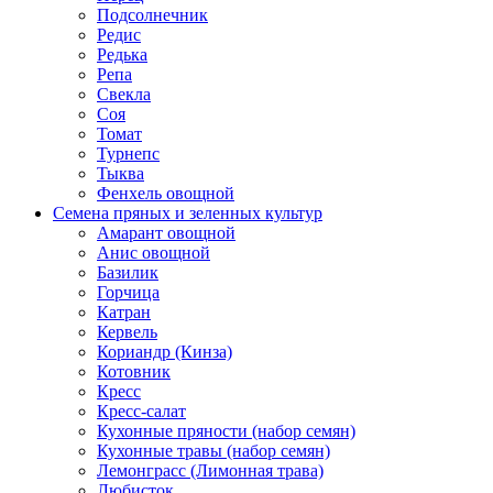
Подсолнечник
Редис
Редька
Репа
Свекла
Соя
Томат
Турнепс
Тыква
Фенхель овощной
Семена пряных и зеленных культур
Амарант овощной
Анис овощной
Базилик
Горчица
Катран
Кервель
Кориандр (Кинза)
Котовник
Кресс
Кресс-салат
Кухонные пряности (набор семян)
Кухонные травы (набор семян)
Лемонграсс (Лимонная трава)
Любисток