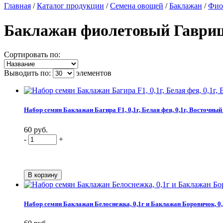
Главная
/
Каталог продукции
/
Семена овощей
/
Баклажан
/
Фио
Баклажан фиолетовый Гаври
Сортировать по:
Выводить по:
элементов
Набор семян Баклажан Багира F1, 0,1г, Белая фея, 0,1г, Восточный 
60 руб.
-
+
Набор семян Баклажан Белоснежка, 0,1г и Баклажан Боровичок, 0,