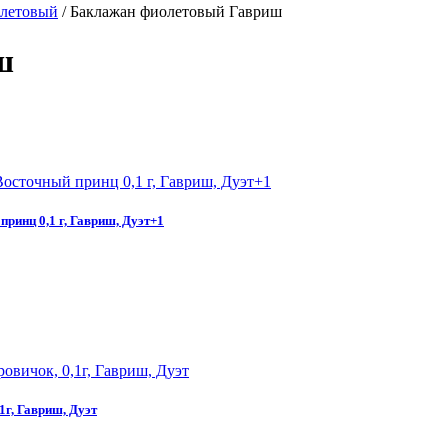
летовый
/
Баклажан фиолетовый Гавриш
ш
принц 0,1 г, Гавриш, Дуэт+1
1г, Гавриш, Дуэт