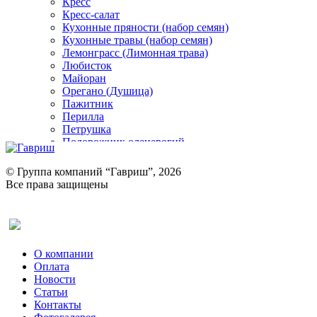
Кресс
Кресс-салат
Кухонные пряности (набор семян)
Кухонные травы (набор семян)
Лемонграсс (Лимонная трава)
Любисток
Майоран
Орегано (Душица)
Пажитник
Перилла
Петрушка
Подорожник оленерогий
Портулак пряный
Ревень
© Группа компаний “Гавриш”, 2026
Рукола
Все права защищены
Рута
Салат
Оставить отзыв (для клиентов)
Сельдерей
Спаржа
Табак Курительный
О компании
Тмин
Оплата
Трава для чая
Новости
Туласи
Статьи
Укроп
Контакты
Фенхель пряный