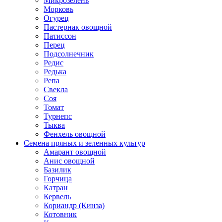
Микрозелень
Морковь
Огурец
Пастернак овощной
Патиссон
Перец
Подсолнечник
Редис
Редька
Репа
Свекла
Соя
Томат
Турнепс
Тыква
Фенхель овощной
Семена пряных и зеленных культур
Амарант овощной
Анис овощной
Базилик
Горчица
Катран
Кервель
Кориандр (Кинза)
Котовник