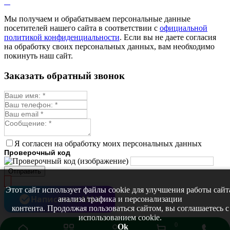
Мелисса
Монарда лекарственная
Мы получаем и обрабатываем персональные данные
Мыльнянка
посетителей нашего сайта в соответствии с
официальной
Мята
политикой конфиденциальности
. Если вы не даете согласия
Овсяный корень
на обработку своих персональных данных, вам необходимо
Огуречная трава
покинуть наш сайт.
Пустырник
Расторопша
Заказать обратный звонок
Репешок
Розмарин
Ромашка лекарственная
Синюха
Скорцонера
Смесь лекарственных
Солодка
Стевия
Я согласен на обработку моих персональных данных
Тимьян ползучий (чабрец)
Проверочный код
Фенхель лекарственный
Цикорий лекарственный
Отправить
Чабер
Череда лекарственная
Этот сайт использует файлы cookie для улучшения работы сайт
Чернокорень
Написать в MAX
анализа трафика и персонализации
Шалфей
контента. Продолжая пользоваться сайтом, вы соглашаетесь с
Семена ягод
использованием cookie.
Брусника
0
Ok