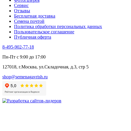
Фотогалерея​
Хризантема овощная
Сервис
Цикорий пряный
Отзывы
Цикорий салатный (Витлуф)
Бесплатная доставка
Черемша
Семена почтой
Шпинат
Политика обработки персональных данных
Щавель
Пользовательское соглашение
Эндивий
Публичная оферта
Эстрагон
Семена лекарственных растений
8-495-902-77-18
Алтей
Анис
Пн-Пт с 9:00 до 17:00
Бессмертник
Бораго
127018, г.Москва, ул.Складочная, д.3, стр 5
Валериана
Валерианелла
shop@semenagavrish.ru
Гибискус лекарственный
Девясил
Душица
Зверобой
Змееголовник
Иссоп
Кровохлёбка
Лаванда
Лопух
Лофант