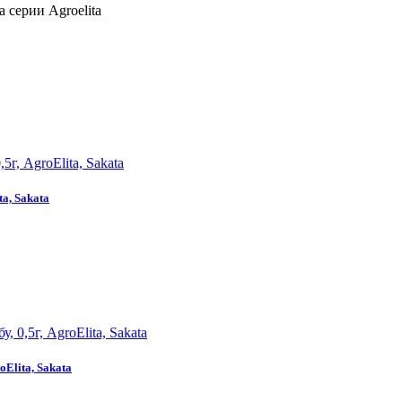
 серии Agroelita
ta, Sakata
oElita, Sakata