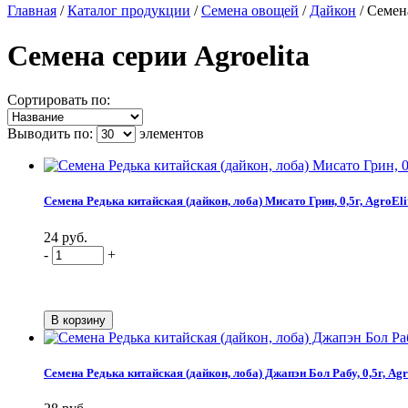
Главная
/
Каталог продукции
/
Семена овощей
/
Дайкон
/
Семена
Семена серии Agroelita
Сортировать по:
Выводить по:
элементов
Семена Редька китайская (дайкон, лоба) Мисато Грин, 0,5г, AgroEli
24 руб.
-
+
Семена Редька китайская (дайкон, лоба) Джапэн Бол Рабу, 0,5г, Agr