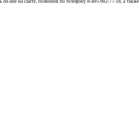
ь on-line на сайте, позвонив по телефону 8-495-902-77-18, а так