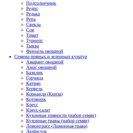
Подсолнечник
Редис
Редька
Репа
Свекла
Соя
Томат
Турнепс
Тыква
Фенхель овощной
Семена пряных и зеленных культур
Амарант овощной
Анис овощной
Базилик
Горчица
Катран
Кервель
Кориандр (Кинза)
Котовник
Кресс
Кресс-салат
Кухонные пряности (набор семян)
Кухонные травы (набор семян)
Лемонграсс (Лимонная трава)
Любисток