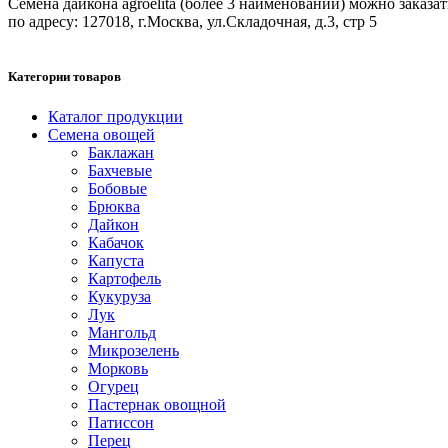
Семена дайкона agroelita (более 3 наименований) можно заказат
по адресу: 127018, г.Москва, ул.Складочная, д.3, стр 5
Категории товаров
Каталог продукции
Семена овощей
Баклажан
Бахчевые
Бобовые
Брюква
Дайкон
Кабачок
Капуста
Картофель
Кукуруза
Лук
Мангольд
Микрозелень
Морковь
Огурец
Пастернак овощной
Патиссон
Перец