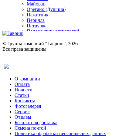
Майоран
Орегано (Душица)
Пажитник
Перилла
Петрушка
Подорожник оленерогий
Портулак пряный
Ревень
© Группа компаний “Гавриш”, 2026
Рукола
Все права защищены
Рута
Салат
Оставить отзыв (для клиентов)
Сельдерей
Спаржа
Табак Курительный
О компании
Тмин
Оплата
Трава для чая
Новости
Туласи
Статьи
Укроп
Контакты
Фенхель пряный
Фотогалерея​
Хризантема овощная
Сервис
Цикорий пряный
Отзывы
Цикорий салатный (Витлуф)
Бесплатная доставка
Черемша
Семена почтой
Шпинат
Политика обработки персональных данных
Щавель