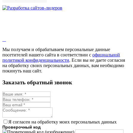
Зверобой
Змееголовник
Иссоп
Кровохлёбка
Лаванда
Лопух
Лофант
Мелисса
Монарда лекарственная
Мы получаем и обрабатываем персональные данные
Мыльнянка
посетителей нашего сайта в соответствии с
официальной
Мята
политикой конфиденциальности
. Если вы не даете согласия
Овсяный корень
на обработку своих персональных данных, вам необходимо
Огуречная трава
покинуть наш сайт.
Пустырник
Расторопша
Заказать обратный звонок
Репешок
Розмарин
Ромашка лекарственная
Синюха
Скорцонера
Смесь лекарственных
Солодка
Стевия
Я согласен на обработку моих персональных данных
Тимьян ползучий (чабрец)
Проверочный код
Фенхель лекарственный