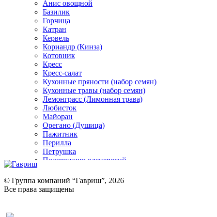
Анис овощной
Базилик
Горчица
Катран
Кервель
Кориандр (Кинза)
Котовник
Кресс
Кресс-салат
Кухонные пряности (набор семян)
Кухонные травы (набор семян)
Лемонграсс (Лимонная трава)
Любисток
Майоран
Орегано (Душица)
Пажитник
Перилла
Петрушка
Подорожник оленерогий
Портулак пряный
Ревень
© Группа компаний “Гавриш”, 2026
Рукола
Все права защищены
Рута
Салат
Оставить отзыв (для клиентов)
Сельдерей