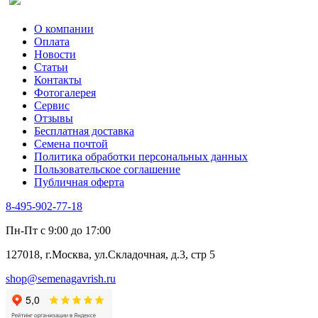
Спаржа
Табак Курительный
О компании
Тмин
Оплата
Трава для чая
Новости
Туласи
Статьи
Укроп
Контакты
Фенхель пряный
Фотогалерея​
Хризантема овощная
Сервис
Цикорий пряный
Отзывы
Цикорий салатный (Витлуф)
Бесплатная доставка
Черемша
Семена почтой
Шпинат
Политика обработки персональных данных
Щавель
Пользовательское соглашение
Эндивий
Публичная оферта
Эстрагон
Семена лекарственных растений
8-495-902-77-18
Алтей
Анис
Пн-Пт с 9:00 до 17:00
Бессмертник
Бораго
127018, г.Москва, ул.Складочная, д.3, стр 5
Валериана
Валерианелла
shop@semenagavrish.ru
Гибискус лекарственный
Девясил
Душица