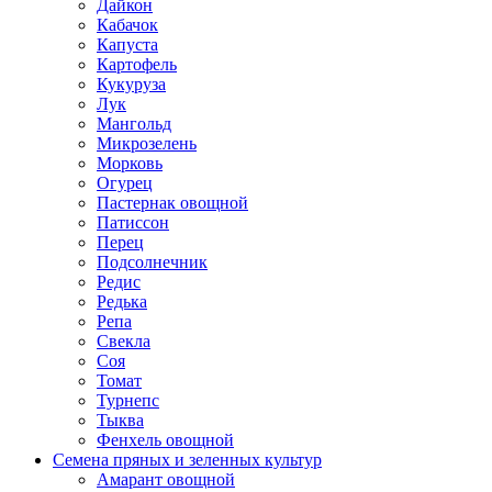
Дайкон
Кабачок
Капуста
Картофель
Кукуруза
Лук
Мангольд
Микрозелень
Морковь
Огурец
Пастернак овощной
Патиссон
Перец
Подсолнечник
Редис
Редька
Репа
Свекла
Соя
Томат
Турнепс
Тыква
Фенхель овощной
Семена пряных и зеленных культур
Амарант овощной