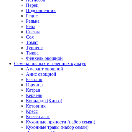
Перец
Подсолнечник
Редис
Редька
Репа
Свекла
Соя
Томат
Турнепс
Тыква
Фенхель овощной
Семена пряных и зеленных культур
Амарант овощной
Анис овощной
Базилик
Горчица
Катран
Кервель
Кориандр (Кинза)
Котовник
Кресс
Кресс-салат
Кухонные пряности (набор семян)
Кухонные травы (набор семян)