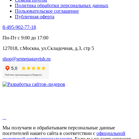
Шпинат
Политика обработки персональных данных
Щавель
Пользовательское соглашение
Эндивий
Публичная оферта
Эстрагон
Семена лекарственных растений
8-495-902-77-18
Алтей
Анис
Пн-Пт с 9:00 до 17:00
Бессмертник
Бораго
127018, г.Москва, ул.Складочная, д.3, стр 5
Валериана
Валерианелла
shop@semenagavrish.ru
Гибискус лекарственный
Девясил
Душица
Зверобой
Змееголовник
Иссоп
Кровохлёбка
Лаванда
Лопух
Лофант
Мелисса
Монарда лекарственная
Мы получаем и обрабатываем персональные данные
Мыльнянка
посетителей нашего сайта в соответствии с
официальной
Мята
политикой конфиденциальности
. Если вы не даете согласия