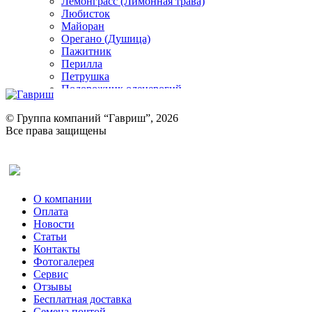
Лемонграсс (Лимонная трава)
Любисток
Майоран
Орегано (Душица)
Пажитник
Перилла
Петрушка
Подорожник оленерогий
Портулак пряный
Ревень
© Группа компаний “Гавриш”, 2026
Рукола
Все права защищены
Рута
Салат
Оставить отзыв (для клиентов)
Сельдерей
Спаржа
Табак Курительный
О компании
Тмин
Оплата
Трава для чая
Новости
Туласи
Статьи
Укроп
Контакты
Фенхель пряный
Фотогалерея​
Хризантема овощная
Сервис
Цикорий пряный
Отзывы
Цикорий салатный (Витлуф)
Бесплатная доставка
Черемша
Семена почтой