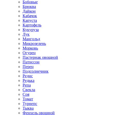
Бобовые
Брюква
Дайкон
Кабачок
Капуста
Картофель
Кукуруза
Лук
Мангольд
Микрозелень
Морковь
Огурец
Пастернак овощной
Патиссон
Перец
Подсолнечник
Редис
Редька
Репа
Свекла
Соя
Томат
Турнепс
Тыква
Фенхель овощной