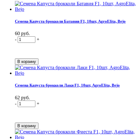
Семена Капуста брокколи Батавия F1, 10шт, AgroElita, Bejo
60 руб.
-
+
Семена Капуста брокколи Лаки F1, 10шт, AgroElita, Bejo
62 руб.
-
+