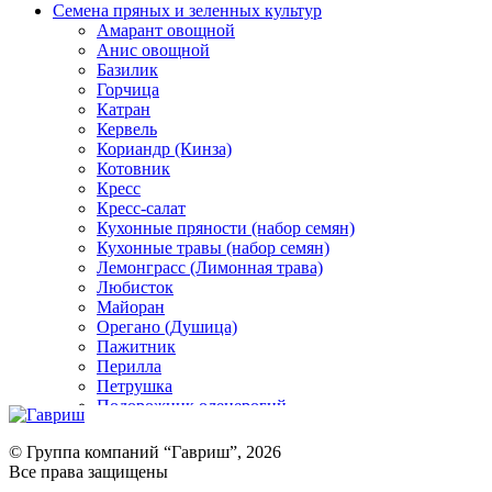
Семена пряных и зеленных культур
Амарант овощной
Анис овощной
Базилик
Горчица
Катран
Кервель
Кориандр (Кинза)
Котовник
Кресс
Кресс-салат
Кухонные пряности (набор семян)
Кухонные травы (набор семян)
Лемонграсс (Лимонная трава)
Любисток
Майоран
Орегано (Душица)
Пажитник
Перилла
Петрушка
Подорожник оленерогий
Портулак пряный
Ревень
© Группа компаний “Гавриш”, 2026
Рукола
Все права защищены
Рута