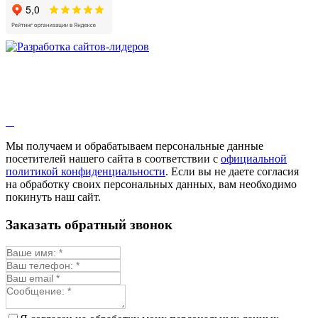
Девясил
Душица
Зверобой
Змееголовник
Иссоп
Кровохлёбка
Лаванда
Лопух
Лофант
Мелисса
Монарда лекарственная
Мы получаем и обрабатываем персональные данные
Мыльнянка
посетителей нашего сайта в соответствии с
официальной
Мята
политикой конфиденциальности
. Если вы не даете согласия
Овсяный корень
на обработку своих персональных данных, вам необходимо
Огуречная трава
покинуть наш сайт.
Пустырник
Расторопша
Заказать обратный звонок
Репешок
Розмарин
Ромашка лекарственная
Синюха
Скорцонера
Смесь лекарственных
Солодка
Стевия