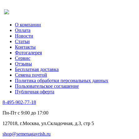
Салат
Оставить отзыв (для клиентов)
Сельдерей
Спаржа
Табак Курительный
О компании
Тмин
Оплата
Трава для чая
Новости
Туласи
Статьи
Укроп
Контакты
Фенхель пряный
Фотогалерея​
Хризантема овощная
Сервис
Цикорий пряный
Отзывы
Цикорий салатный (Витлуф)
Бесплатная доставка
Черемша
Семена почтой
Шпинат
Политика обработки персональных данных
Щавель
Пользовательское соглашение
Эндивий
Публичная оферта
Эстрагон
Семена лекарственных растений
8-495-902-77-18
Алтей
Анис
Пн-Пт с 9:00 до 17:00
Бессмертник
Бораго
127018, г.Москва, ул.Складочная, д.3, стр 5
Валериана
Валерианелла
shop@semenagavrish.ru
Гибискус лекарственный