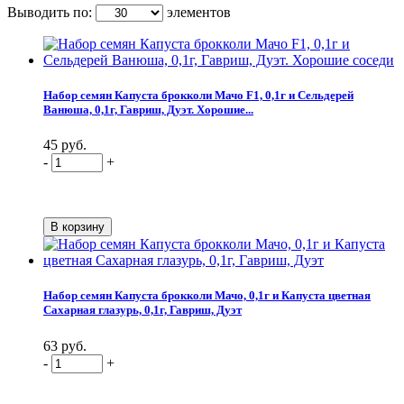
Выводить по:
элементов
Набор семян Капуста брокколи Мачо F1, 0,1г и Сельдерей
Ванюша, 0,1г, Гавриш, Дуэт. Хорошие...
45 руб.
-
+
Набор семян Капуста брокколи Мачо, 0,1г и Капуста цветная
Сахарная глазурь, 0,1г, Гавриш, Дуэт
63 руб.
-
+