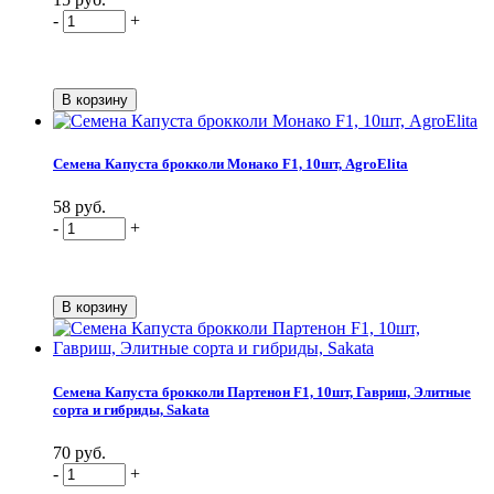
-
+
Семена Капуста брокколи Монако F1, 10шт, AgroElita
58 руб.
-
+
Семена Капуста брокколи Партенон F1, 10шт, Гавриш, Элитные
сорта и гибриды, Sakata
70 руб.
-
+