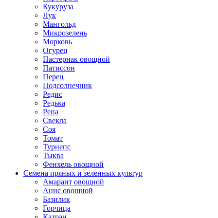
Кукуруза
Лук
Мангольд
Микрозелень
Морковь
Огурец
Пастернак овощной
Патиссон
Перец
Подсолнечник
Редис
Редька
Репа
Свекла
Соя
Томат
Турнепс
Тыква
Фенхель овощной
Семена пряных и зеленных культур
Амарант овощной
Анис овощной
Базилик
Горчица
Катран