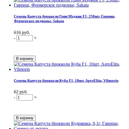
Семена Капуста брокколи Грин Мэджик F1, 250шт, Гавриш,
Фермерское подворье, Sakata
616 руб.
-
+
Семена Капуста брокколи Куба F1, 10шт, AgroElita, Vilmorin
62 руб.
-
+