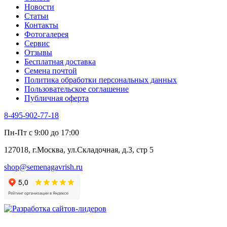
Новости
Туласи
Статьи
Укроп
Контакты
Фенхель пряный
Фотогалерея​
Хризантема овощная
Сервис
Цикорий пряный
Отзывы
Цикорий салатный (Витлуф)
Бесплатная доставка
Черемша
Семена почтой
Шпинат
Политика обработки персональных данных
Щавель
Пользовательское соглашение
Эндивий
Публичная оферта
Эстрагон
Семена лекарственных растений
8-495-902-77-18
Алтей
Анис
Пн-Пт с 9:00 до 17:00
Бессмертник
Бораго
127018, г.Москва, ул.Складочная, д.3, стр 5
Валериана
Валерианелла
shop@semenagavrish.ru
Гибискус лекарственный
Девясил
Душица
Зверобой
Змееголовник
Иссоп