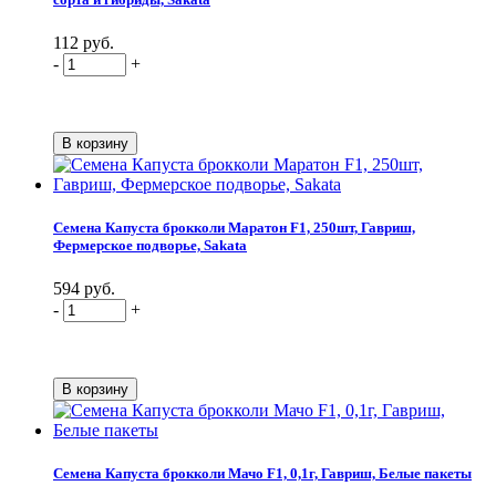
112 руб.
-
+
Семена Капуста брокколи Маратон F1, 250шт, Гавриш,
Фермерское подворье, Sakata
594 руб.
-
+
Семена Капуста брокколи Мачо F1, 0,1г, Гавриш, Белые пакеты