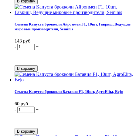
Семена Капуста брокколи Айронмен F1, 10шт, Гавриш, Ведущие
мировые производители, Seminis
143 руб.
-
+
Семена Капуста брокколи Батавия F1, 10шт, AgroElita, Bejo
60 руб.
-
+