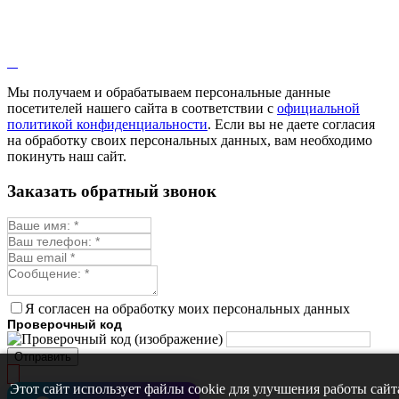
Кровохлёбка
Лаванда
Лопух
Лофант
Мелисса
Монарда лекарственная
Мы получаем и обрабатываем персональные данные
Мыльнянка
посетителей нашего сайта в соответствии с
официальной
Мята
политикой конфиденциальности
. Если вы не даете согласия
Овсяный корень
на обработку своих персональных данных, вам необходимо
Огуречная трава
покинуть наш сайт.
Пустырник
Расторопша
Заказать обратный звонок
Репешок
Розмарин
Ромашка лекарственная
Синюха
Скорцонера
Смесь лекарственных
Солодка
Стевия
Я согласен на обработку моих персональных данных
Тимьян ползучий (чабрец)
Проверочный код
Фенхель лекарственный
Цикорий лекарственный
Отправить
Чабер
Череда лекарственная
Этот сайт использует файлы cookie для улучшения работы сайт