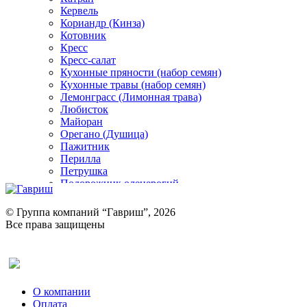
Кервель
Кориандр (Кинза)
Котовник
Кресс
Кресс-салат
Кухонные пряности (набор семян)
Кухонные травы (набор семян)
Лемонграсс (Лимонная трава)
Любисток
Майоран
Орегано (Душица)
Пажитник
Перилла
Петрушка
Подорожник оленерогий
Портулак пряный
Ревень
© Группа компаний “Гавриш”, 2026
Рукола
Все права защищены
Рута
Салат
Оставить отзыв (для клиентов)
Сельдерей
Спаржа
Табак Курительный
О компании
Тмин
Оплата
Трава для чая