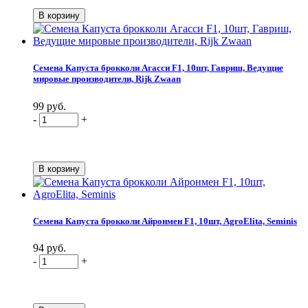
Семена Капуста брокколи Агасси F1, 10шт, Гавриш, Ведущие
мировые производители, Rijk Zwaan
99 руб.
-
+
Семена Капуста брокколи Айронмен F1, 10шт, AgroElita, Seminis
94 руб.
-
+