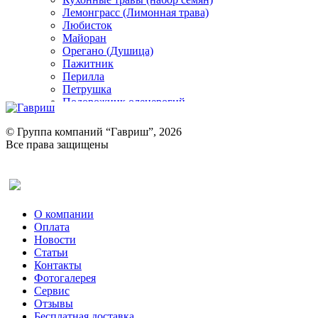
Лемонграсс (Лимонная трава)
Любисток
Майоран
Орегано (Душица)
Пажитник
Перилла
Петрушка
Подорожник оленерогий
Портулак пряный
Ревень
© Группа компаний “Гавриш”, 2026
Рукола
Все права защищены
Рута
Салат
Оставить отзыв (для клиентов)
Сельдерей
Спаржа
Табак Курительный
О компании
Тмин
Оплата
Трава для чая
Новости
Туласи
Статьи
Укроп
Контакты
Фенхель пряный
Фотогалерея​
Хризантема овощная
Сервис
Цикорий пряный
Отзывы
Цикорий салатный (Витлуф)
Бесплатная доставка