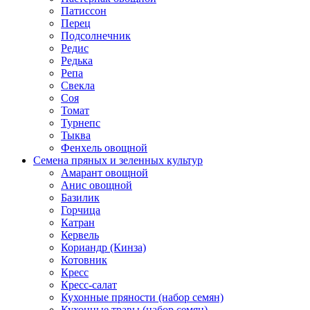
Патиссон
Перец
Подсолнечник
Редис
Редька
Репа
Свекла
Соя
Томат
Турнепс
Тыква
Фенхель овощной
Семена пряных и зеленных культур
Амарант овощной
Анис овощной
Базилик
Горчица
Катран
Кервель
Кориандр (Кинза)
Котовник
Кресс
Кресс-салат
Кухонные пряности (набор семян)
Кухонные травы (набор семян)