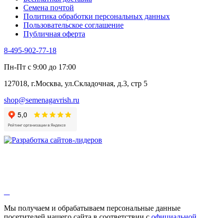
Черемша
Семена почтой
Шпинат
Политика обработки персональных данных
Щавель
Пользовательское соглашение
Эндивий
Публичная оферта
Эстрагон
Семена лекарственных растений
8-495-902-77-18
Алтей
Анис
Пн-Пт с 9:00 до 17:00
Бессмертник
Бораго
127018, г.Москва, ул.Складочная, д.3, стр 5
Валериана
Валерианелла
shop@semenagavrish.ru
Гибискус лекарственный
Девясил
Душица
Зверобой
Змееголовник
Иссоп
Кровохлёбка
Лаванда
Лопух
Лофант
Мелисса
Монарда лекарственная
Мы получаем и обрабатываем персональные данные
Мыльнянка
посетителей нашего сайта в соответствии с
официальной