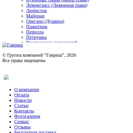
Лемонграсс (Лимонная трава)
Любисток
Майоран
Орегано (Душица)
Пажитник
Перилла
Петрушка
Подорожник оленерогий
Портулак пряный
Ревень
© Группа компаний “Гавриш”, 2026
Рукола
Все права защищены
Рута
Салат
Оставить отзыв (для клиентов)
Сельдерей
Спаржа
Табак Курительный
О компании
Тмин
Оплата
Трава для чая
Новости
Туласи
Статьи
Укроп
Контакты
Фенхель пряный
Фотогалерея​
Хризантема овощная
Сервис
Цикорий пряный
Отзывы
Цикорий салатный (Витлуф)
Бесплатная доставка