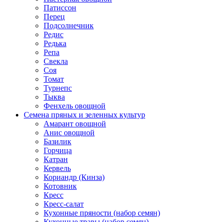
Патиссон
Перец
Подсолнечник
Редис
Редька
Репа
Свекла
Соя
Томат
Турнепс
Тыква
Фенхель овощной
Семена пряных и зеленных культур
Амарант овощной
Анис овощной
Базилик
Горчица
Катран
Кервель
Кориандр (Кинза)
Котовник
Кресс
Кресс-салат
Кухонные пряности (набор семян)
Кухонные травы (набор семян)