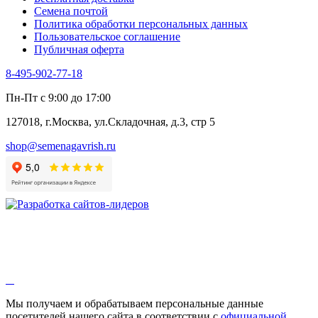
Черемша
Семена почтой
Шпинат
Политика обработки персональных данных
Щавель
Пользовательское соглашение
Эндивий
Публичная оферта
Эстрагон
Семена лекарственных растений
8-495-902-77-18
Алтей
Анис
Пн-Пт с 9:00 до 17:00
Бессмертник
Бораго
127018, г.Москва, ул.Складочная, д.3, стр 5
Валериана
Валерианелла
shop@semenagavrish.ru
Гибискус лекарственный
Девясил
Душица
Зверобой
Змееголовник
Иссоп
Кровохлёбка
Лаванда
Лопух
Лофант
Мелисса
Монарда лекарственная
Мы получаем и обрабатываем персональные данные
Мыльнянка
посетителей нашего сайта в соответствии с
официальной