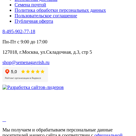
Черемша
Семена почтой
Шпинат
Политика обработки персональных данных
Щавель
Пользовательское соглашение
Эндивий
Публичная оферта
Эстрагон
Семена лекарственных растений
8-495-902-77-18
Алтей
Анис
Пн-Пт с 9:00 до 17:00
Бессмертник
Бораго
127018, г.Москва, ул.Складочная, д.3, стр 5
Валериана
Валерианелла
shop@semenagavrish.ru
Гибискус лекарственный
Девясил
Душица
Зверобой
Змееголовник
Иссоп
Кровохлёбка
Лаванда
Лопух
Лофант
Мелисса
Монарда лекарственная
Мы получаем и обрабатываем персональные данные
Мыльнянка
посетителей нашего сайта в соответствии с
официальной