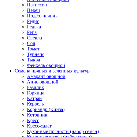
Патиссон
Перец
Подсолнечник
Редис
Редька
Репа
Свекла
Соя
Томат
Турнепс
Тыква
Фенхель овощной
Семена пряных и зеленных культур
Амарант овощной
Анис овощной
Базилик
Горчица
Катран
Кервель
Кориандр (Кинза)
Котовник
Кресс
Кресс-салат
Кухонные пряности (набор семян)
Кухонные травы (набор семян)