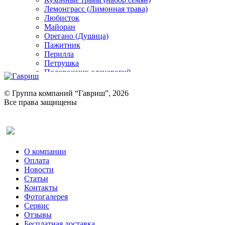
Лемонграсс (Лимонная трава)
Любисток
Майоран
Орегано (Душица)
Пажитник
Перилла
Петрушка
Подорожник оленерогий
Портулак пряный
Ревень
© Группа компаний “Гавриш”, 2026
Рукола
Все права защищены
Рута
Салат
Оставить отзыв (для клиентов)
Сельдерей
Спаржа
Табак Курительный
О компании
Тмин
Оплата
Трава для чая
Новости
Туласи
Статьи
Укроп
Контакты
Фенхель пряный
Фотогалерея​
Хризантема овощная
Сервис
Цикорий пряный
Отзывы
Цикорий салатный (Витлуф)
Бесплатная доставка