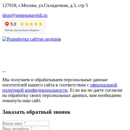
Бораго
127018, г.Москва, ул.Складочная, д.3, стр 5
Валериана
Валерианелла
shop@semenagavrish.ru
Гибискус лекарственный
Девясил
Душица
Зверобой
Змееголовник
Иссоп
Кровохлёбка
Лаванда
Лопух
Лофант
Мелисса
Монарда лекарственная
Мы получаем и обрабатываем персональные данные
Мыльнянка
посетителей нашего сайта в соответствии с
официальной
Мята
политикой конфиденциальности
. Если вы не даете согласия
Овсяный корень
на обработку своих персональных данных, вам необходимо
Огуречная трава
покинуть наш сайт.
Пустырник
Расторопша
Заказать обратный звонок
Репешок
Розмарин
Ромашка лекарственная
Синюха