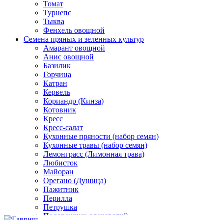
Томат
Турнепс
Тыква
Фенхель овощной
Семена пряных и зеленных культур
Амарант овощной
Анис овощной
Базилик
Горчица
Катран
Кервель
Кориандр (Кинза)
Котовник
Кресс
Кресс-салат
Кухонные пряности (набор семян)
Кухонные травы (набор семян)
Лемонграсс (Лимонная трава)
Любисток
Майоран
Орегано (Душица)
Пажитник
Перилла
Петрушка
Подорожник оленерогий