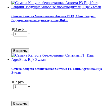
Семена Капуста белокочанная Анкома РЗ F1, 10шт, Гавриш,
Ведущие мировые производители, Rijk...
103 руб.
-
+
Семена Капуста белокочанная Септима F1, 15шт, AgroElita, Rijk
Zwaan
162 руб.
-
+