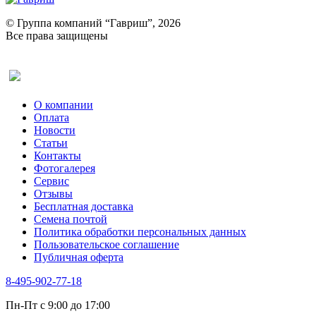
Портулак пряный
Ревень
© Группа компаний “Гавриш”, 2026
Рукола
Все права защищены
Рута
Салат
Оставить отзыв (для клиентов)
Сельдерей
Спаржа
Табак Курительный
О компании
Тмин
Оплата
Трава для чая
Новости
Туласи
Статьи
Укроп
Контакты
Фенхель пряный
Фотогалерея​
Хризантема овощная
Сервис
Цикорий пряный
Отзывы
Цикорий салатный (Витлуф)
Бесплатная доставка
Черемша
Семена почтой
Шпинат
Политика обработки персональных данных
Щавель
Пользовательское соглашение
Эндивий
Публичная оферта
Эстрагон
Семена лекарственных растений
8-495-902-77-18
Алтей
Анис
Пн-Пт с 9:00 до 17:00
Бессмертник