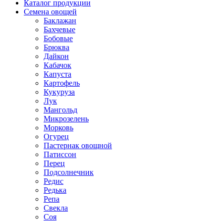
Каталог продукции
Семена овощей
Баклажан
Бахчевые
Бобовые
Брюква
Дайкон
Кабачок
Капуста
Картофель
Кукуруза
Лук
Мангольд
Микрозелень
Морковь
Огурец
Пастернак овощной
Патиссон
Перец
Подсолнечник
Редис
Редька
Репа
Свекла
Соя