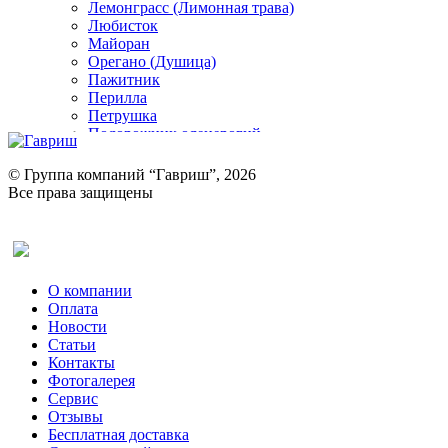
Лемонграсс (Лимонная трава)
Любисток
Майоран
Орегано (Душица)
Пажитник
Перилла
Петрушка
Подорожник оленерогий
Портулак пряный
Ревень
© Группа компаний “Гавриш”, 2026
Рукола
Все права защищены
Рута
Салат
Оставить отзыв (для клиентов)
Сельдерей
Спаржа
Табак Курительный
О компании
Тмин
Оплата
Трава для чая
Новости
Туласи
Статьи
Укроп
Контакты
Фенхель пряный
Фотогалерея​
Хризантема овощная
Сервис
Цикорий пряный
Отзывы
Цикорий салатный (Витлуф)
Бесплатная доставка
Черемша