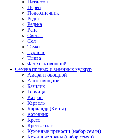
Патиссон
Перец
Подсолнечник
Редис
Редька
Репа
Свекла
Соя
Томат
Турнепс
Тыква
Фенхель овощной
Семена пряных и зеленных культур
Амарант овощной
Анис овощной
Базилик
Горчица
Катран
Кервель
Кориандр (Кинза)
Котовник
Кресс
Кресс-салат
Кухонные пряности (набор семян)
Кухонные травы (набор семян)