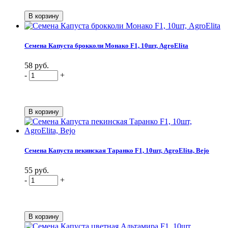
Семена Капуста брокколи Монако F1, 10шт, AgroElita
58 руб.
-
+
Семена Капуста пекинская Таранко F1, 10шт, AgroElita, Bejo
55 руб.
-
+