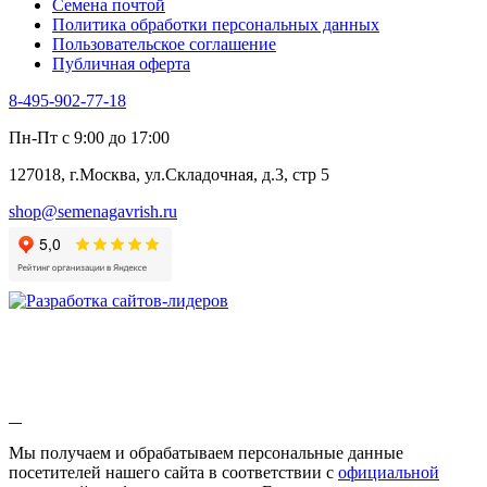
Семена почтой
Шпинат
Политика обработки персональных данных
Щавель
Пользовательское соглашение
Эндивий
Публичная оферта
Эстрагон
Семена лекарственных растений
8-495-902-77-18
Алтей
Анис
Пн-Пт с 9:00 до 17:00
Бессмертник
Бораго
127018, г.Москва, ул.Складочная, д.3, стр 5
Валериана
Валерианелла
shop@semenagavrish.ru
Гибискус лекарственный
Девясил
Душица
Зверобой
Змееголовник
Иссоп
Кровохлёбка
Лаванда
Лопух
Лофант
Мелисса
Монарда лекарственная
Мы получаем и обрабатываем персональные данные
Мыльнянка
посетителей нашего сайта в соответствии с
официальной
Мята