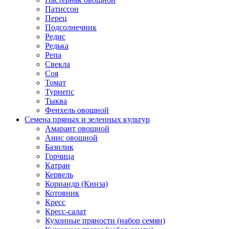
Патиссон
Перец
Подсолнечник
Редис
Редька
Репа
Свекла
Соя
Томат
Турнепс
Тыква
Фенхель овощной
Семена пряных и зеленных культур
Амарант овощной
Анис овощной
Базилик
Горчица
Катран
Кервель
Кориандр (Кинза)
Котовник
Кресс
Кресс-салат
Кухонные пряности (набор семян)