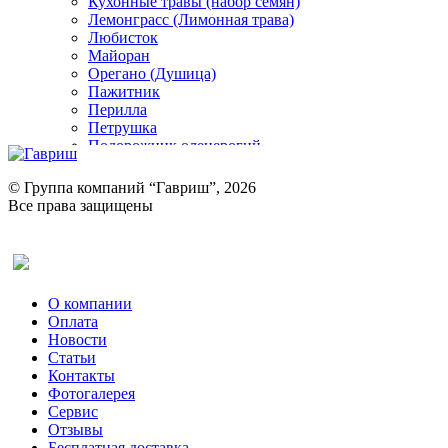
Кухонные травы (набор семян)
Лемонграсс (Лимонная трава)
Любисток
Майоран
Орегано (Душица)
Пажитник
Перилла
Петрушка
Подорожник оленерогий
Портулак пряный
Ревень
© Группа компаний “Гавриш”, 2026
Рукола
Все права защищены
Рута
Салат
Оставить отзыв (для клиентов)
Сельдерей
Спаржа
Табак Курительный
О компании
Тмин
Оплата
Трава для чая
Новости
Туласи
Статьи
Укроп
Контакты
Фенхель пряный
Фотогалерея​
Хризантема овощная
Сервис
Цикорий пряный
Отзывы
Цикорий салатный (Витлуф)
Бесплатная доставка