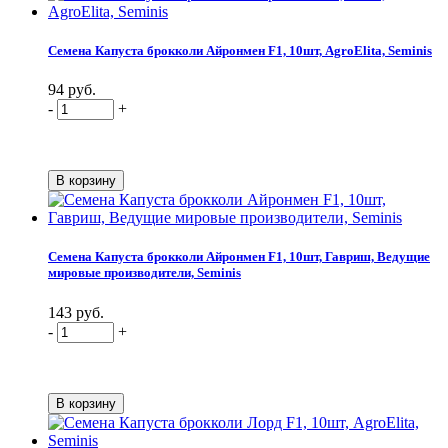
Семена Капуста брокколи Айронмен F1, 10шт, AgroElita, Seminis
94 руб.
-
+
Семена Капуста брокколи Айронмен F1, 10шт, Гавриш, Ведущие
мировые производители, Seminis
143 руб.
-
+