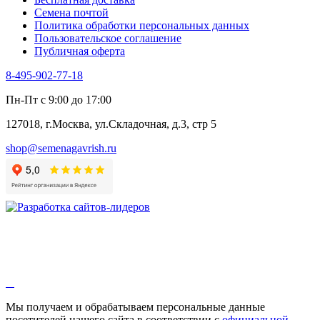
Черемша
Семена почтой
Шпинат
Политика обработки персональных данных
Щавель
Пользовательское соглашение
Эндивий
Публичная оферта
Эстрагон
Семена лекарственных растений
8-495-902-77-18
Алтей
Анис
Пн-Пт с 9:00 до 17:00
Бессмертник
Бораго
127018, г.Москва, ул.Складочная, д.3, стр 5
Валериана
Валерианелла
shop@semenagavrish.ru
Гибискус лекарственный
Девясил
Душица
Зверобой
Змееголовник
Иссоп
Кровохлёбка
Лаванда
Лопух
Лофант
Мелисса
Монарда лекарственная
Мы получаем и обрабатываем персональные данные
Мыльнянка
посетителей нашего сайта в соответствии с
официальной