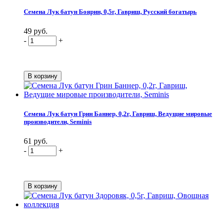
Семена Лук батун Боярин, 0,5г, Гавриш, Русский богатырь
49 руб.
-
+
Семена Лук батун Грин Баннер, 0,2г, Гавриш, Ведущие мировые
производители, Seminis
61 руб.
-
+