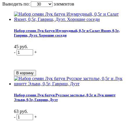
Выводить по:
элементов
Набор семян Лук батун Изумрудный, 0,5г и Салат Яхонт, 0,5г,
Гавриш, Дуэт. Хорошие соседи
45 руб.
-
+
Набор семян Лук батун Русское застолье, 0,5г и Лук шнитт
Эльви, 0,5г, Гавриш, Дуэт
63 руб.
-
+