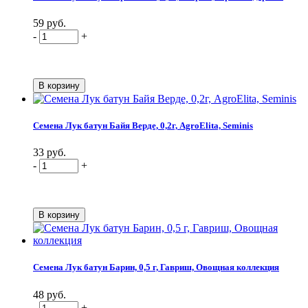
59 руб.
-
+
Семена Лук батун Байя Верде, 0,2г, AgroElita, Seminis
33 руб.
-
+
Семена Лук батун Барин, 0,5 г, Гавриш, Овощная коллекция
48 руб.
-
+