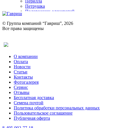
Перилла
Петрушка
Подорожник оленерогий
Портулак пряный
Ревень
© Группа компаний “Гавриш”, 2026
Рукола
Все права защищены
Рута
Салат
Оставить отзыв (для клиентов)
Сельдерей
Спаржа
Табак Курительный
О компании
Тмин
Оплата
Трава для чая
Новости
Туласи
Статьи
Укроп
Контакты
Фенхель пряный
Фотогалерея​
Хризантема овощная
Сервис
Цикорий пряный
Отзывы
Цикорий салатный (Витлуф)
Бесплатная доставка
Черемша
Семена почтой
Шпинат
Политика обработки персональных данных
Щавель
Пользовательское соглашение
Эндивий
Публичная оферта
Эстрагон
Семена лекарственных растений
8-495-902-77-18