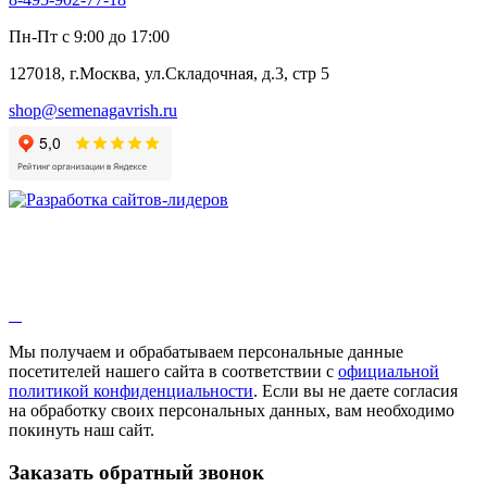
Алтей
Анис
Пн-Пт с 9:00 до 17:00
Бессмертник
Бораго
127018, г.Москва, ул.Складочная, д.3, стр 5
Валериана
Валерианелла
shop@semenagavrish.ru
Гибискус лекарственный
Девясил
Душица
Зверобой
Змееголовник
Иссоп
Кровохлёбка
Лаванда
Лопух
Лофант
Мелисса
Монарда лекарственная
Мы получаем и обрабатываем персональные данные
Мыльнянка
посетителей нашего сайта в соответствии с
официальной
Мята
политикой конфиденциальности
. Если вы не даете согласия
Овсяный корень
на обработку своих персональных данных, вам необходимо
Огуречная трава
покинуть наш сайт.
Пустырник
Расторопша
Заказать обратный звонок
Репешок