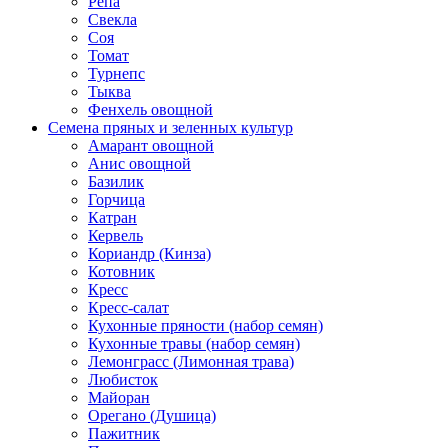
Репа
Свекла
Соя
Томат
Турнепс
Тыква
Фенхель овощной
Семена пряных и зеленных культур
Амарант овощной
Анис овощной
Базилик
Горчица
Катран
Кервель
Кориандр (Кинза)
Котовник
Кресс
Кресс-салат
Кухонные пряности (набор семян)
Кухонные травы (набор семян)
Лемонграсс (Лимонная трава)
Любисток
Майоран
Орегано (Душица)
Пажитник