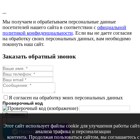
Лопух
Лофант
Мелисса
Монарда лекарственная
Мы получаем и обрабатываем персональные данные
Мыльнянка
посетителей нашего сайта в соответствии с
официальной
Мята
политикой конфиденциальности
. Если вы не даете согласия
Овсяный корень
на обработку своих персональных данных, вам необходимо
Огуречная трава
покинуть наш сайт.
Пустырник
Расторопша
Заказать обратный звонок
Репешок
Розмарин
Ромашка лекарственная
Синюха
Скорцонера
Смесь лекарственных
Солодка
Стевия
Я согласен на обработку моих персональных данных
Тимьян ползучий (чабрец)
Проверочный код
Фенхель лекарственный
Цикорий лекарственный
Отправить
Чабер
Череда лекарственная
Этот сайт использует файлы cookie для улучшения работы сайт
Чернокорень
Написать в MAX
анализа трафика и персонализации
Шалфей
контента. Продолжая пользоваться сайтом, вы соглашаетесь с