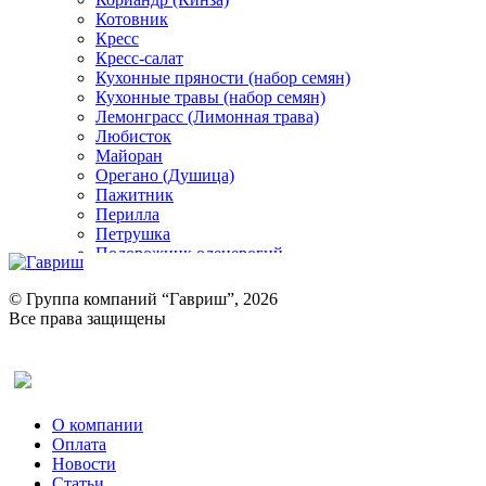
Котовник
Кресс
Кресс-салат
Кухонные пряности (набор семян)
Кухонные травы (набор семян)
Лемонграсс (Лимонная трава)
Любисток
Майоран
Орегано (Душица)
Пажитник
Перилла
Петрушка
Подорожник оленерогий
Портулак пряный
Ревень
© Группа компаний “Гавриш”, 2026
Рукола
Все права защищены
Рута
Салат
Оставить отзыв (для клиентов)
Сельдерей
Спаржа
Табак Курительный
О компании
Тмин
Оплата
Трава для чая
Новости
Туласи
Статьи