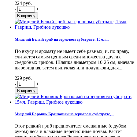
224 руб.
-
+
Мицелий Белый гриб на зерновом субстрате, 15мл,...
По вкусу и аромату не имеет себе равных, и, по праву,
считается самым ценным среди множества других
съедобных грибов. Шляпка диаметром 10-25 см, вначале
шаровидная, затем выпуклая или подушковидная....
229 руб.
-
+
Мицелий Боровик Бронзовый на зерновом субстрате,...
Этот редкий гриб предпочитает смешанные (с дубом,
буком) леса и влажные перегнойные почвы. Растет
главным образом на юге России летом и в первую