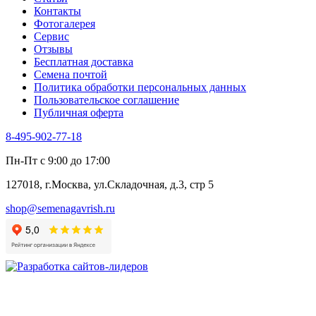
Укроп
Контакты
Фенхель пряный
Фотогалерея​
Хризантема овощная
Сервис
Цикорий пряный
Отзывы
Цикорий салатный (Витлуф)
Бесплатная доставка
Черемша
Семена почтой
Шпинат
Политика обработки персональных данных
Щавель
Пользовательское соглашение
Эндивий
Публичная оферта
Эстрагон
Семена лекарственных растений
8-495-902-77-18
Алтей
Анис
Пн-Пт с 9:00 до 17:00
Бессмертник
Бораго
127018, г.Москва, ул.Складочная, д.3, стр 5
Валериана
Валерианелла
shop@semenagavrish.ru
Гибискус лекарственный
Девясил
Душица
Зверобой
Змееголовник
Иссоп
Кровохлёбка
Лаванда