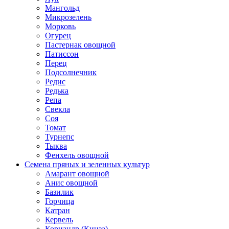
Мангольд
Микрозелень
Морковь
Огурец
Пастернак овощной
Патиссон
Перец
Подсолнечник
Редис
Редька
Репа
Свекла
Соя
Томат
Турнепс
Тыква
Фенхель овощной
Семена пряных и зеленных культур
Амарант овощной
Анис овощной
Базилик
Горчица
Катран
Кервель
Кориандр (Кинза)