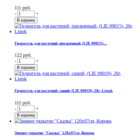
111 руб.
-
+
Гидрогель для растений, прозрачный, (LIE 09015),...
122 руб.
-
+
Гидрогель для растений, синий, (LIE 09019), 20г, Listok
111 руб.
-
+
Зимнее укрытие "Сказка" 120х97см, Корова