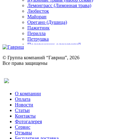
Лемонграсс (Лимонная трава)
Любисток
Майоран
Орегано (Душица)
Пажитник
Перилла
Петрушка
Подорожник оленерогий
Портулак пряный
Ревень
© Группа компаний “Гавриш”, 2026
Рукола
Все права защищены
Рута
Салат
Оставить отзыв (для клиентов)
Сельдерей
Спаржа
Табак Курительный
О компании
Тмин
Оплата
Трава для чая
Новости
Туласи
Статьи
Укроп
Контакты
Фенхель пряный
Фотогалерея​
Хризантема овощная
Сервис
Цикорий пряный
Отзывы
Цикорий салатный (Витлуф)
Бесплатная доставка