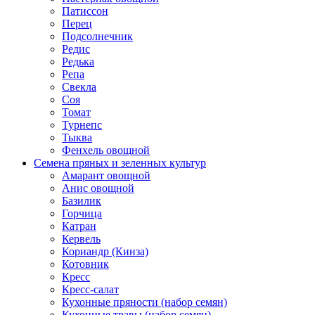
Патиссон
Перец
Подсолнечник
Редис
Редька
Репа
Свекла
Соя
Томат
Турнепс
Тыква
Фенхель овощной
Семена пряных и зеленных культур
Амарант овощной
Анис овощной
Базилик
Горчица
Катран
Кервель
Кориандр (Кинза)
Котовник
Кресс
Кресс-салат
Кухонные пряности (набор семян)
Кухонные травы (набор семян)