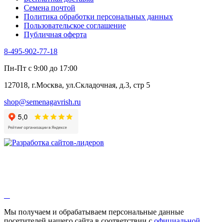
Черемша
Семена почтой
Шпинат
Политика обработки персональных данных
Щавель
Пользовательское соглашение
Эндивий
Публичная оферта
Эстрагон
Семена лекарственных растений
8-495-902-77-18
Алтей
Анис
Пн-Пт с 9:00 до 17:00
Бессмертник
Бораго
127018, г.Москва, ул.Складочная, д.3, стр 5
Валериана
Валерианелла
shop@semenagavrish.ru
Гибискус лекарственный
Девясил
Душица
Зверобой
Змееголовник
Иссоп
Кровохлёбка
Лаванда
Лопух
Лофант
Мелисса
Монарда лекарственная
Мы получаем и обрабатываем персональные данные
Мыльнянка
посетителей нашего сайта в соответствии с
официальной