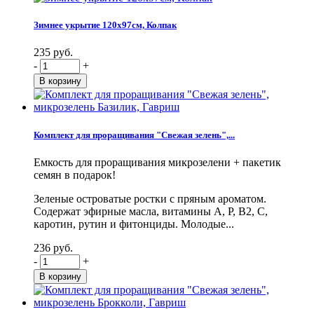
Зимнее укрытие 120х97см, Колпак
235 руб.
-
+
Комплект для проращивания "Свежая зелень",...
Емкость для проращивания микрозелени + пакетик
семян в подарок!
Зеленые островатые ростки с пряным ароматом.
Содержат эфирные масла, витамины А, Р, В2, С,
каротин, рутин и фитонциды. Молодые...
236 руб.
-
+