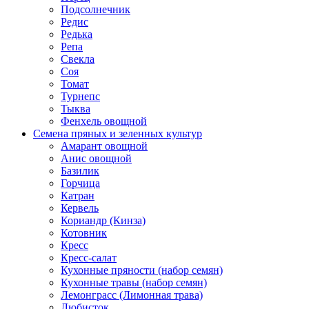
Подсолнечник
Редис
Редька
Репа
Свекла
Соя
Томат
Турнепс
Тыква
Фенхель овощной
Семена пряных и зеленных культур
Амарант овощной
Анис овощной
Базилик
Горчица
Катран
Кервель
Кориандр (Кинза)
Котовник
Кресс
Кресс-салат
Кухонные пряности (набор семян)
Кухонные травы (набор семян)
Лемонграсс (Лимонная трава)
Любисток