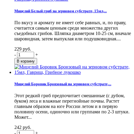
Мицелий Белый гриб на зерновом субстрате, 15мл,...
По вкусу и аромату не имеет себе равных, и, по праву,
считается самым ценным среди множества других
съедобных грибов. Шляпка диаметром 10-25 см, вначале
шаровидная, затем выпуклая или подушковидная....
229 руб.
-
+
Мицелий Боровик Бронзовый на зерновом субстрате,...
Этот редкий гриб предпочитает смешанные (с дубом,
буком) леса и влажные перегнойные почвы. Растет
главным образом на юге России летом и в первую
половину осени, одиночно или группами по 2-3 штуки.
Может...
242 руб.
-
+