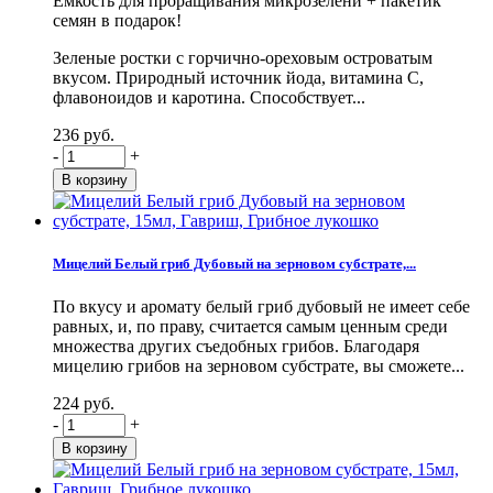
Емкость для проращивания микрозелени + пакетик
семян в подарок!
Зеленые ростки с горчично-ореховым островатым
вкусом. Природный источник йода, витамина С,
флавоноидов и каротина. Способствует...
236 руб.
-
+
Мицелий Белый гриб Дубовый на зерновом субстрате,...
По вкусу и аромату белый гриб дубовый не имеет себе
равных, и, по праву, считается самым ценным среди
множества других съедобных грибов. Благодаря
мицелию грибов на зерновом субстрате, вы сможете...
224 руб.
-
+