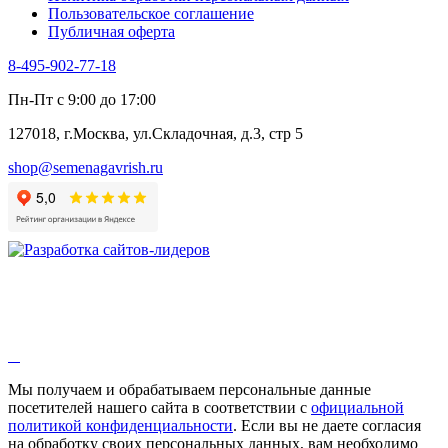
Пользовательское соглашение
Эндивий
Публичная оферта
Эстрагон
Семена лекарственных растений
8-495-902-77-18
Алтей
Анис
Пн-Пт с 9:00 до 17:00
Бессмертник
Бораго
127018, г.Москва, ул.Складочная, д.3, стр 5
Валериана
Валерианелла
shop@semenagavrish.ru
Гибискус лекарственный
Девясил
Душица
Зверобой
Змееголовник
Иссоп
Кровохлёбка
Лаванда
Лопух
Лофант
Мелисса
Монарда лекарственная
Мы получаем и обрабатываем персональные данные
Мыльнянка
посетителей нашего сайта в соответствии с
официальной
Мята
политикой конфиденциальности
. Если вы не даете согласия
Овсяный корень
на обработку своих персональных данных, вам необходимо