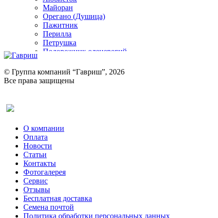
Майоран
Орегано (Душица)
Пажитник
Перилла
Петрушка
Подорожник оленерогий
Портулак пряный
Ревень
© Группа компаний “Гавриш”, 2026
Рукола
Все права защищены
Рута
Салат
Оставить отзыв (для клиентов)
Сельдерей
Спаржа
Табак Курительный
О компании
Тмин
Оплата
Трава для чая
Новости
Туласи
Статьи
Укроп
Контакты
Фенхель пряный
Фотогалерея​
Хризантема овощная
Сервис
Цикорий пряный
Отзывы
Цикорий салатный (Витлуф)
Бесплатная доставка
Черемша
Семена почтой
Шпинат
Политика обработки персональных данных
Щавель