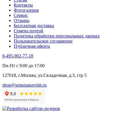
Укроп
Контакты
Фенхель пряный
Фотогалерея​
Хризантема овощная
Сервис
Цикорий пряный
Отзывы
Цикорий салатный (Витлуф)
Бесплатная доставка
Черемша
Семена почтой
Шпинат
Политика обработки персональных данных
Щавель
Пользовательское соглашение
Эндивий
Публичная оферта
Эстрагон
Семена лекарственных растений
8-495-902-77-18
Алтей
Анис
Пн-Пт с 9:00 до 17:00
Бессмертник
Бораго
127018, г.Москва, ул.Складочная, д.3, стр 5
Валериана
Валерианелла
shop@semenagavrish.ru
Гибискус лекарственный
Девясил
Душица
Зверобой
Змееголовник
Иссоп
Кровохлёбка
Лаванда