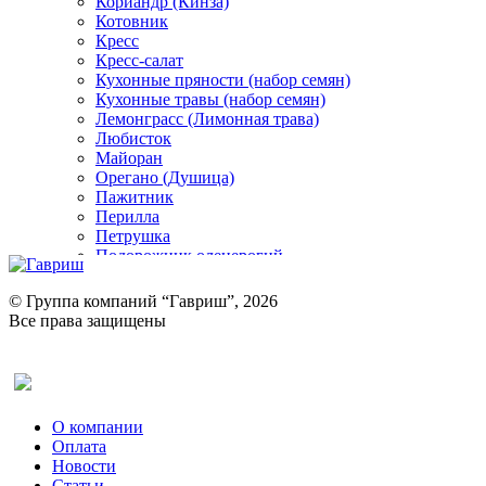
Кориандр (Кинза)
Котовник
Кресс
Кресс-салат
Кухонные пряности (набор семян)
Кухонные травы (набор семян)
Лемонграсс (Лимонная трава)
Любисток
Майоран
Орегано (Душица)
Пажитник
Перилла
Петрушка
Подорожник оленерогий
Портулак пряный
Ревень
© Группа компаний “Гавриш”, 2026
Рукола
Все права защищены
Рута
Салат
Оставить отзыв (для клиентов)
Сельдерей
Спаржа
Табак Курительный
О компании
Тмин
Оплата
Трава для чая
Новости
Туласи
Статьи