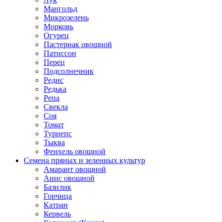
Мангольд
Микрозелень
Морковь
Огурец
Пастернак овощной
Патиссон
Перец
Подсолнечник
Редис
Редька
Репа
Свекла
Соя
Томат
Турнепс
Тыква
Фенхель овощной
Семена пряных и зеленных культур
Амарант овощной
Анис овощной
Базилик
Горчица
Катран
Кервель