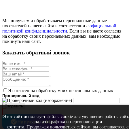
Лопух
Лофант
Мелисса
Монарда лекарственная
Мы получаем и обрабатываем персональные данные
Мыльнянка
посетителей нашего сайта в соответствии с
официальной
Мята
политикой конфиденциальности
. Если вы не даете согласия
Овсяный корень
на обработку своих персональных данных, вам необходимо
Огуречная трава
покинуть наш сайт.
Пустырник
Расторопша
Заказать обратный звонок
Репешок
Розмарин
Ромашка лекарственная
Синюха
Скорцонера
Смесь лекарственных
Солодка
Стевия
Я согласен на обработку моих персональных данных
Тимьян ползучий (чабрец)
Проверочный код
Фенхель лекарственный
Цикорий лекарственный
Отправить
Чабер
Череда лекарственная
Этот сайт использует файлы cookie для улучшения работы сайт
Чернокорень
Написать в MAX
анализа трафика и персонализации
Шалфей
контента. Продолжая пользоваться сайтом, вы соглашаетесь с