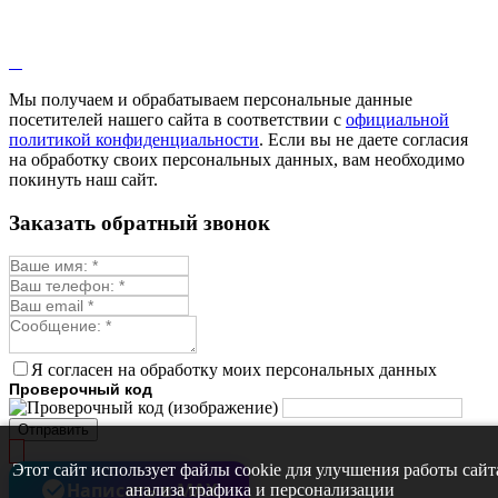
Лаванда
Лопух
Лофант
Мелисса
Монарда лекарственная
Мы получаем и обрабатываем персональные данные
Мыльнянка
посетителей нашего сайта в соответствии с
официальной
Мята
политикой конфиденциальности
. Если вы не даете согласия
Овсяный корень
на обработку своих персональных данных, вам необходимо
Огуречная трава
покинуть наш сайт.
Пустырник
Расторопша
Заказать обратный звонок
Репешок
Розмарин
Ромашка лекарственная
Синюха
Скорцонера
Смесь лекарственных
Солодка
Стевия
Я согласен на обработку моих персональных данных
Тимьян ползучий (чабрец)
Проверочный код
Фенхель лекарственный
Цикорий лекарственный
Отправить
Чабер
Череда лекарственная
Этот сайт использует файлы cookie для улучшения работы сайт
Чернокорень
Написать в MAX
анализа трафика и персонализации