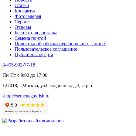
Туласи
Статьи
Укроп
Контакты
Фенхель пряный
Фотогалерея​
Хризантема овощная
Сервис
Цикорий пряный
Отзывы
Цикорий салатный (Витлуф)
Бесплатная доставка
Черемша
Семена почтой
Шпинат
Политика обработки персональных данных
Щавель
Пользовательское соглашение
Эндивий
Публичная оферта
Эстрагон
Семена лекарственных растений
8-495-902-77-18
Алтей
Анис
Пн-Пт с 9:00 до 17:00
Бессмертник
Бораго
127018, г.Москва, ул.Складочная, д.3, стр 5
Валериана
Валерианелла
shop@semenagavrish.ru
Гибискус лекарственный
Девясил
Душица
Зверобой
Змееголовник
Иссоп
Кровохлёбка