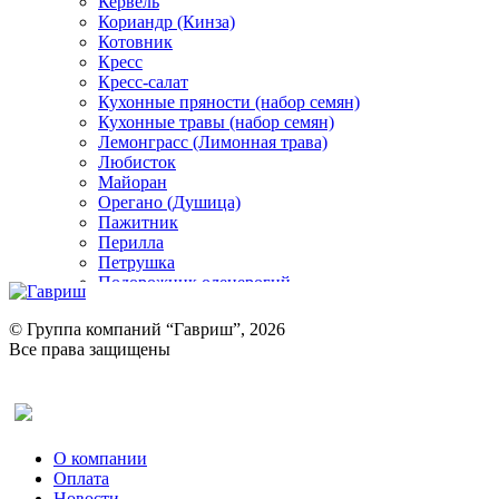
Кервель
Кориандр (Кинза)
Котовник
Кресс
Кресс-салат
Кухонные пряности (набор семян)
Кухонные травы (набор семян)
Лемонграсс (Лимонная трава)
Любисток
Майоран
Орегано (Душица)
Пажитник
Перилла
Петрушка
Подорожник оленерогий
Портулак пряный
Ревень
© Группа компаний “Гавриш”, 2026
Рукола
Все права защищены
Рута
Салат
Оставить отзыв (для клиентов)
Сельдерей
Спаржа
Табак Курительный
О компании
Тмин
Оплата
Трава для чая
Новости