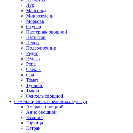
Лук
Мангольд
Микрозелень
Морковь
Огурец
Пастернак овощной
Патиссон
Перец
Подсолнечник
Редис
Редька
Репа
Свекла
Соя
Томат
Турнепс
Тыква
Фенхель овощной
Семена пряных и зеленных культур
Амарант овощной
Анис овощной
Базилик
Горчица
Катран