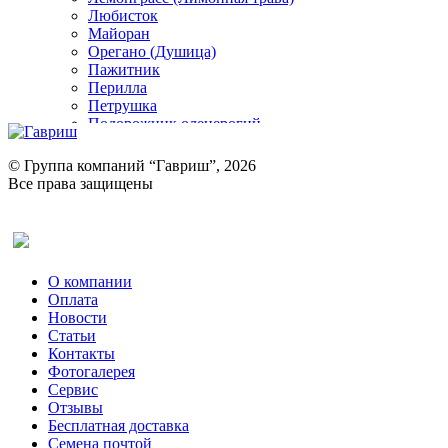
Любисток
Майоран
Орегано (Душица)
Пажитник
Перилла
Петрушка
Подорожник оленерогий
Портулак пряный
Ревень
© Группа компаний “Гавриш”, 2026
Рукола
Все права защищены
Рута
Салат
Оставить отзыв (для клиентов)
Сельдерей
Спаржа
Табак Курительный
О компании
Тмин
Оплата
Трава для чая
Новости
Туласи
Статьи
Укроп
Контакты
Фенхель пряный
Фотогалерея​
Хризантема овощная
Сервис
Цикорий пряный
Отзывы
Цикорий салатный (Витлуф)
Бесплатная доставка
Черемша
Семена почтой
Шпинат