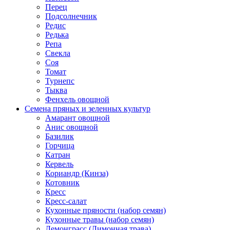
Перец
Подсолнечник
Редис
Редька
Репа
Свекла
Соя
Томат
Турнепс
Тыква
Фенхель овощной
Семена пряных и зеленных культур
Амарант овощной
Анис овощной
Базилик
Горчица
Катран
Кервель
Кориандр (Кинза)
Котовник
Кресс
Кресс-салат
Кухонные пряности (набор семян)
Кухонные травы (набор семян)
Лемонграсс (Лимонная трава)