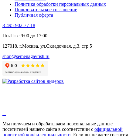
Политика обработки персональных данных
Щавель
Пользовательское соглашение
Эндивий
Публичная оферта
Эстрагон
Семена лекарственных растений
8-495-902-77-18
Алтей
Анис
Пн-Пт с 9:00 до 17:00
Бессмертник
Бораго
127018, г.Москва, ул.Складочная, д.3, стр 5
Валериана
Валерианелла
shop@semenagavrish.ru
Гибискус лекарственный
Девясил
Душица
Зверобой
Змееголовник
Иссоп
Кровохлёбка
Лаванда
Лопух
Лофант
Мелисса
Монарда лекарственная
Мы получаем и обрабатываем персональные данные
Мыльнянка
посетителей нашего сайта в соответствии с
официальной
Мята
политикой конфиденциальности
. Если вы не даете согласия