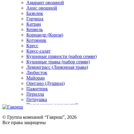
Амарант овощной
Анис овощной
Базилик
Горчица
Катран
Кервель
Кориандр (Кинза)
Котовник
Кресс
Кресс-салат
Кухонные пряности (набор семян)
Кухонные травы (набор семян)
Лемонграсс (Лимонная трава)
Любисток
Майоран
Орегано (Душица)
Пажитник
Перилла
Петрушка
Подорожник оленерогий
Портулак пряный
Ревень
© Группа компаний “Гавриш”, 2026
Рукола
Все права защищены
Рута
Салат
Оставить отзыв (для клиентов)