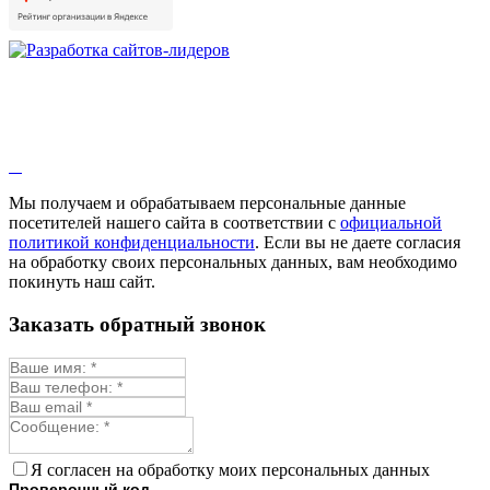
Душица
Зверобой
Змееголовник
Иссоп
Кровохлёбка
Лаванда
Лопух
Лофант
Мелисса
Монарда лекарственная
Мы получаем и обрабатываем персональные данные
Мыльнянка
посетителей нашего сайта в соответствии с
официальной
Мята
политикой конфиденциальности
. Если вы не даете согласия
Овсяный корень
на обработку своих персональных данных, вам необходимо
Огуречная трава
покинуть наш сайт.
Пустырник
Расторопша
Заказать обратный звонок
Репешок
Розмарин
Ромашка лекарственная
Синюха
Скорцонера
Смесь лекарственных
Солодка
Стевия
Я согласен на обработку моих персональных данных
Тимьян ползучий (чабрец)
Проверочный код