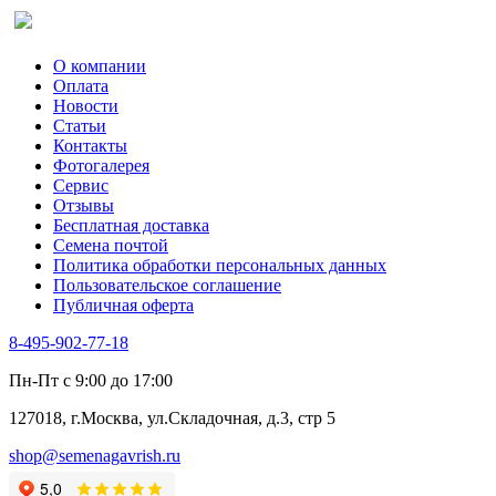
Сельдерей
Спаржа
Табак Курительный
О компании
Тмин
Оплата
Трава для чая
Новости
Туласи
Статьи
Укроп
Контакты
Фенхель пряный
Фотогалерея​
Хризантема овощная
Сервис
Цикорий пряный
Отзывы
Цикорий салатный (Витлуф)
Бесплатная доставка
Черемша
Семена почтой
Шпинат
Политика обработки персональных данных
Щавель
Пользовательское соглашение
Эндивий
Публичная оферта
Эстрагон
Семена лекарственных растений
8-495-902-77-18
Алтей
Анис
Пн-Пт с 9:00 до 17:00
Бессмертник
Бораго
127018, г.Москва, ул.Складочная, д.3, стр 5
Валериана
Валерианелла
shop@semenagavrish.ru
Гибискус лекарственный
Девясил