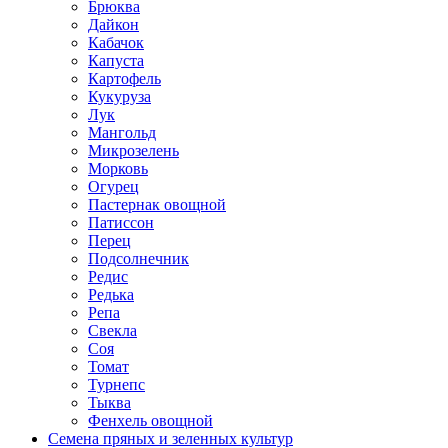
Брюква
Дайкон
Кабачок
Капуста
Картофель
Кукуруза
Лук
Мангольд
Микрозелень
Морковь
Огурец
Пастернак овощной
Патиссон
Перец
Подсолнечник
Редис
Редька
Репа
Свекла
Соя
Томат
Турнепс
Тыква
Фенхель овощной
Семена пряных и зеленных культур