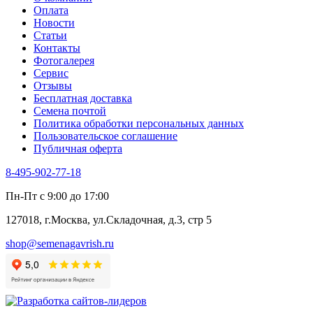
Тмин
Оплата
Трава для чая
Новости
Туласи
Статьи
Укроп
Контакты
Фенхель пряный
Фотогалерея​
Хризантема овощная
Сервис
Цикорий пряный
Отзывы
Цикорий салатный (Витлуф)
Бесплатная доставка
Черемша
Семена почтой
Шпинат
Политика обработки персональных данных
Щавель
Пользовательское соглашение
Эндивий
Публичная оферта
Эстрагон
Семена лекарственных растений
8-495-902-77-18
Алтей
Анис
Пн-Пт с 9:00 до 17:00
Бессмертник
Бораго
127018, г.Москва, ул.Складочная, д.3, стр 5
Валериана
Валерианелла
shop@semenagavrish.ru
Гибискус лекарственный
Девясил
Душица
Зверобой
Змееголовник