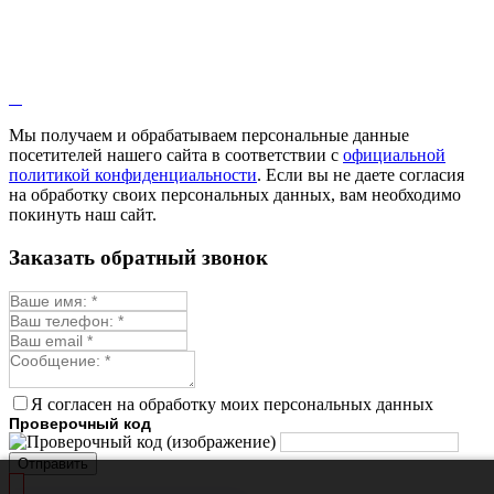
Иссоп
Кровохлёбка
Лаванда
Лопух
Лофант
Мелисса
Монарда лекарственная
Мы получаем и обрабатываем персональные данные
Мыльнянка
посетителей нашего сайта в соответствии с
официальной
Мята
политикой конфиденциальности
. Если вы не даете согласия
Овсяный корень
на обработку своих персональных данных, вам необходимо
Огуречная трава
покинуть наш сайт.
Пустырник
Расторопша
Заказать обратный звонок
Репешок
Розмарин
Ромашка лекарственная
Синюха
Скорцонера
Смесь лекарственных
Солодка
Стевия
Я согласен на обработку моих персональных данных
Тимьян ползучий (чабрец)
Проверочный код
Фенхель лекарственный
Цикорий лекарственный
Отправить
Чабер