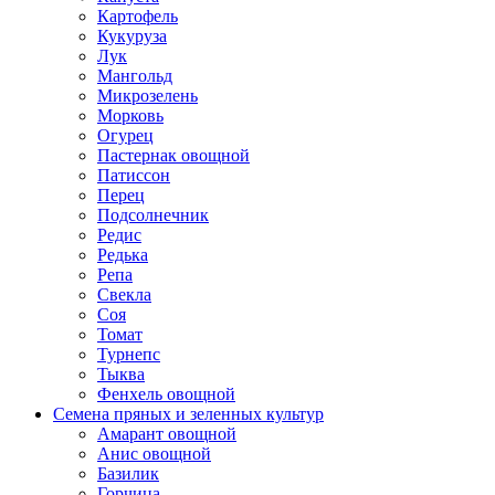
Картофель
Кукуруза
Лук
Мангольд
Микрозелень
Морковь
Огурец
Пастернак овощной
Патиссон
Перец
Подсолнечник
Редис
Редька
Репа
Свекла
Соя
Томат
Турнепс
Тыква
Фенхель овощной
Семена пряных и зеленных культур
Амарант овощной
Анис овощной
Базилик
Горчица