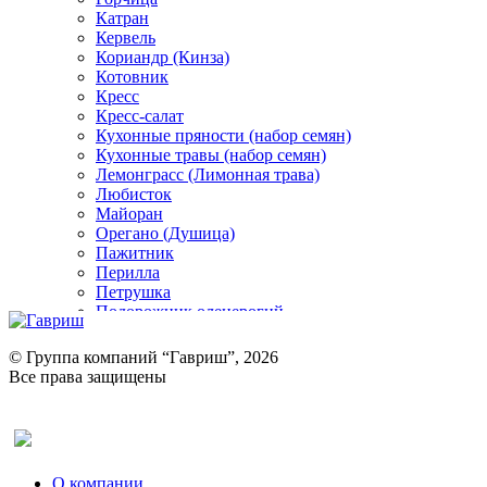
Катран
Кервель
Кориандр (Кинза)
Котовник
Кресс
Кресс-салат
Кухонные пряности (набор семян)
Кухонные травы (набор семян)
Лемонграсс (Лимонная трава)
Любисток
Майоран
Орегано (Душица)
Пажитник
Перилла
Петрушка
Подорожник оленерогий
Портулак пряный
Ревень
© Группа компаний “Гавриш”, 2026
Рукола
Все права защищены
Рута
Салат
Оставить отзыв (для клиентов)
Сельдерей
Спаржа
Табак Курительный
О компании