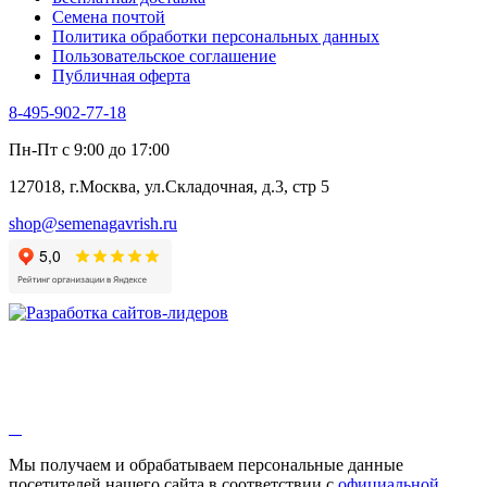
Черемша
Семена почтой
Шпинат
Политика обработки персональных данных
Щавель
Пользовательское соглашение
Эндивий
Публичная оферта
Эстрагон
Семена лекарственных растений
8-495-902-77-18
Алтей
Анис
Пн-Пт с 9:00 до 17:00
Бессмертник
Бораго
127018, г.Москва, ул.Складочная, д.3, стр 5
Валериана
Валерианелла
shop@semenagavrish.ru
Гибискус лекарственный
Девясил
Душица
Зверобой
Змееголовник
Иссоп
Кровохлёбка
Лаванда
Лопух
Лофант
Мелисса
Монарда лекарственная
Мы получаем и обрабатываем персональные данные
Мыльнянка
посетителей нашего сайта в соответствии с
официальной