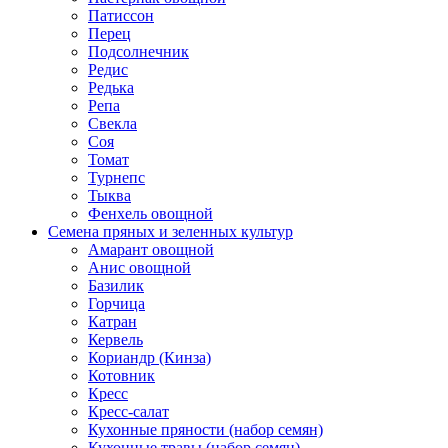
Патиссон
Перец
Подсолнечник
Редис
Редька
Репа
Свекла
Соя
Томат
Турнепс
Тыква
Фенхель овощной
Семена пряных и зеленных культур
Амарант овощной
Анис овощной
Базилик
Горчица
Катран
Кервель
Кориандр (Кинза)
Котовник
Кресс
Кресс-салат
Кухонные пряности (набор семян)
Кухонные травы (набор семян)