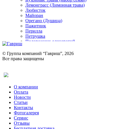
Лемонграсс (Лимонная трава)
Любисток
Майоран
Орегано (Душица)
Пажитник
Перилла
Петрушка
Подорожник оленерогий
Портулак пряный
Ревень
© Группа компаний “Гавриш”, 2026
Рукола
Все права защищены
Рута
Салат
Оставить отзыв (для клиентов)
Сельдерей
Спаржа
Табак Курительный
О компании
Тмин
Оплата
Трава для чая
Новости
Туласи
Статьи
Укроп
Контакты
Фенхель пряный
Фотогалерея​
Хризантема овощная
Сервис
Цикорий пряный
Отзывы
Цикорий салатный (Витлуф)
Бесплатная доставка