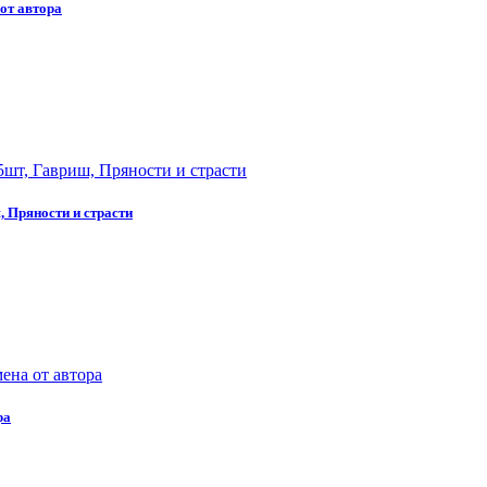
от автора
 Пряности и страсти
ра