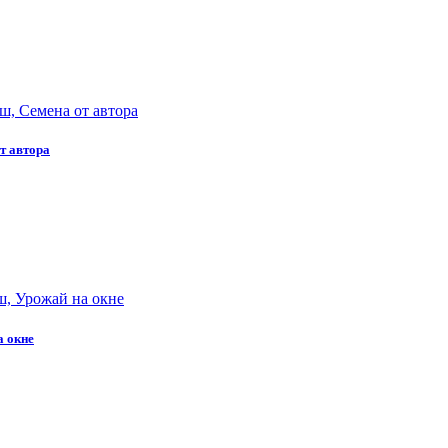
т автора
а окне