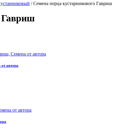
кустарниковый
/
Семена перца кустарникового Гавриш
о Гавриш
 от автора
тора