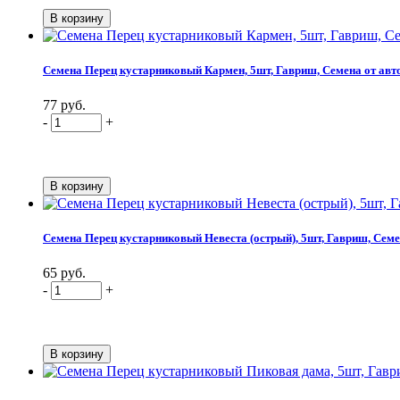
Семена Перец кустарниковый Кармен, 5шт, Гавриш, Семена от авт
77 руб.
-
+
Семена Перец кустарниковый Невеста (острый), 5шт, Гавриш, Семе
65 руб.
-
+