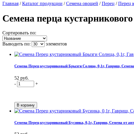
Главная
/
Каталог продукции
/
Семена овощей
/
Перец
/
Перец 
Семена перца кустарниковог
Сортировать по:
Выводить по:
элементов
Семена Перец кустарниковый Брызги Солнца, 0,1г, Гавриш, Семена
52 руб.
-
+
Семена Перец кустарниковый Бусинка, 0,1г, Гавриш, Семена от ав