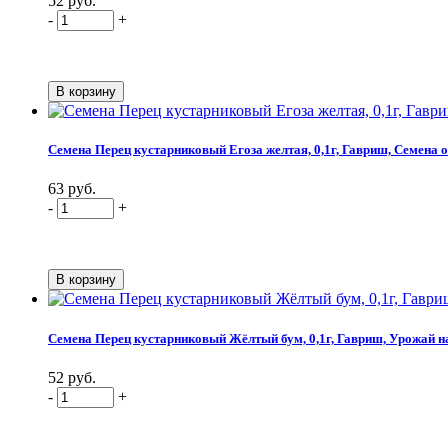
52 руб.
-
+
Семена Перец кустарниковый Егоза желтая, 0,1г, Гавриш, Семена о
63 руб.
-
+
Семена Перец кустарниковый Жёлтый бум, 0,1г, Гавриш, Урожай н
52 руб.
-
+