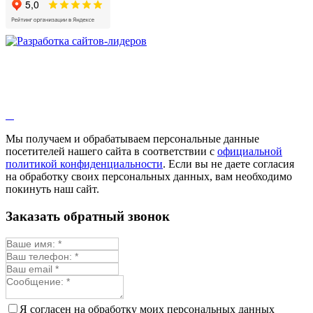
Девясил
Душица
Зверобой
Змееголовник
Иссоп
Кровохлёбка
Лаванда
Лопух
Лофант
Мелисса
Монарда лекарственная
Мы получаем и обрабатываем персональные данные
Мыльнянка
посетителей нашего сайта в соответствии с
официальной
Мята
политикой конфиденциальности
. Если вы не даете согласия
Овсяный корень
на обработку своих персональных данных, вам необходимо
Огуречная трава
покинуть наш сайт.
Пустырник
Расторопша
Заказать обратный звонок
Репешок
Розмарин
Ромашка лекарственная
Синюха
Скорцонера
Смесь лекарственных
Солодка
Стевия
Я согласен на обработку моих персональных данных