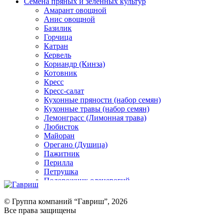
Семена пряных и зеленных культур
Амарант овощной
Анис овощной
Базилик
Горчица
Катран
Кервель
Кориандр (Кинза)
Котовник
Кресс
Кресс-салат
Кухонные пряности (набор семян)
Кухонные травы (набор семян)
Лемонграсс (Лимонная трава)
Любисток
Майоран
Орегано (Душица)
Пажитник
Перилла
Петрушка
Подорожник оленерогий
Портулак пряный
Ревень
© Группа компаний “Гавриш”, 2026
Рукола
Все права защищены
Рута