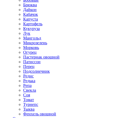
Бобовые
Брюква
Дайкон
Кабачок
Капуста
Картофель
Кукуруза
Лук
Мангольд
Микрозелень
Морковь
Огурец
Пастернак овощной
Патиссон
Перец
Подсолнечник
Редис
Редька
Репа
Свекла
Соя
Томат
Турнепс
Тыква
Фенхель овощной