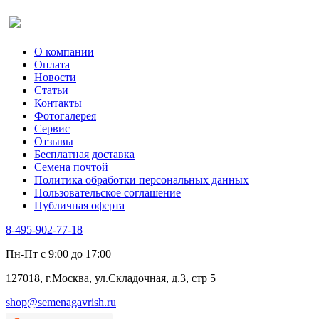
Салат
Оставить отзыв (для клиентов)
Сельдерей
Спаржа
Табак Курительный
О компании
Тмин
Оплата
Трава для чая
Новости
Туласи
Статьи
Укроп
Контакты
Фенхель пряный
Фотогалерея​
Хризантема овощная
Сервис
Цикорий пряный
Отзывы
Цикорий салатный (Витлуф)
Бесплатная доставка
Черемша
Семена почтой
Шпинат
Политика обработки персональных данных
Щавель
Пользовательское соглашение
Эндивий
Публичная оферта
Эстрагон
Семена лекарственных растений
8-495-902-77-18
Алтей
Анис
Пн-Пт с 9:00 до 17:00
Бессмертник
Бораго
127018, г.Москва, ул.Складочная, д.3, стр 5
Валериана
Валерианелла
shop@semenagavrish.ru
Гибискус лекарственный