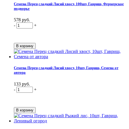
Семена Перец сладкий Лисий хвост, 100шт, Гавриш, Фермерское
подворье
578 руб.
-
+
Семена Перец сладкий Лисий хвост, 10шт, Гавриш, Семена от
автора
133 руб.
-
+