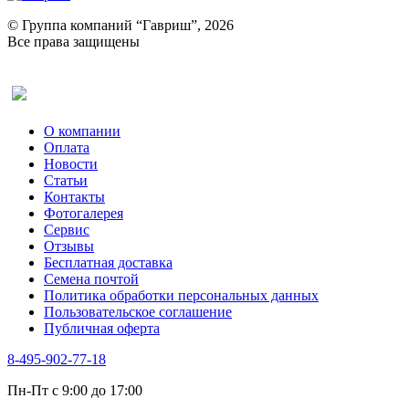
Портулак пряный
Ревень
© Группа компаний “Гавриш”, 2026
Рукола
Все права защищены
Рута
Салат
Оставить отзыв (для клиентов)
Сельдерей
Спаржа
Табак Курительный
О компании
Тмин
Оплата
Трава для чая
Новости
Туласи
Статьи
Укроп
Контакты
Фенхель пряный
Фотогалерея​
Хризантема овощная
Сервис
Цикорий пряный
Отзывы
Цикорий салатный (Витлуф)
Бесплатная доставка
Черемша
Семена почтой
Шпинат
Политика обработки персональных данных
Щавель
Пользовательское соглашение
Эндивий
Публичная оферта
Эстрагон
Семена лекарственных растений
8-495-902-77-18
Алтей
Анис
Пн-Пт с 9:00 до 17:00
Бессмертник