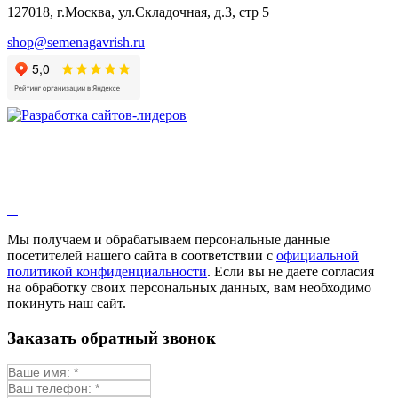
Бораго
127018, г.Москва, ул.Складочная, д.3, стр 5
Валериана
Валерианелла
shop@semenagavrish.ru
Гибискус лекарственный
Девясил
Душица
Зверобой
Змееголовник
Иссоп
Кровохлёбка
Лаванда
Лопух
Лофант
Мелисса
Монарда лекарственная
Мы получаем и обрабатываем персональные данные
Мыльнянка
посетителей нашего сайта в соответствии с
официальной
Мята
политикой конфиденциальности
. Если вы не даете согласия
Овсяный корень
на обработку своих персональных данных, вам необходимо
Огуречная трава
покинуть наш сайт.
Пустырник
Расторопша
Заказать обратный звонок
Репешок
Розмарин
Ромашка лекарственная
Синюха