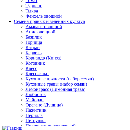
Томат
Турнепс
Тыква
Фенхель овощной
Семена пряных и зеленных культур
Амарант овощной
Анис овощной
Базилик
Горчица
Катран
Кервель
Кориандр (Кинза)
Котовник
Кресс
Кресс-салат
Кухонные пряности (набор семян)
Кухонные травы (набор семян)
Лемонграсс (Лимонная трава)
Любисток
Майоран
Орегано (Душица)
Пажитник
Перилла
Петрушка
Подорожник оленерогий