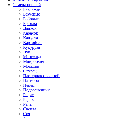
Семена овощей
Баклажан
Бахчевые
Бобовые
Брюква
Дайкон
Кабачок
Капуста
Картофель
Кукуруза
Лук
Мангольд
Микрозелень
Морковь
Огурец
Пастернак овощной
Патиссон
Перец
Подсолнечник
Редис
Редька
Репа
Свекла
Соя