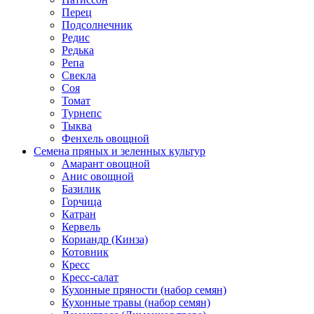
Перец
Подсолнечник
Редис
Редька
Репа
Свекла
Соя
Томат
Турнепс
Тыква
Фенхель овощной
Семена пряных и зеленных культур
Амарант овощной
Анис овощной
Базилик
Горчица
Катран
Кервель
Кориандр (Кинза)
Котовник
Кресс
Кресс-салат
Кухонные пряности (набор семян)
Кухонные травы (набор семян)