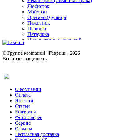
Лемонграсс (Лимонная трава)
Любисток
Майоран
Орегано (Душица)
Пажитник
Перилла
Петрушка
Подорожник оленерогий
Портулак пряный
Ревень
© Группа компаний “Гавриш”, 2026
Рукола
Все права защищены
Рута
Салат
Оставить отзыв (для клиентов)
Сельдерей
Спаржа
Табак Курительный
О компании
Тмин
Оплата
Трава для чая
Новости
Туласи
Статьи
Укроп
Контакты
Фенхель пряный
Фотогалерея​
Хризантема овощная
Сервис
Цикорий пряный
Отзывы
Цикорий салатный (Витлуф)
Бесплатная доставка
Черемша
Семена почтой