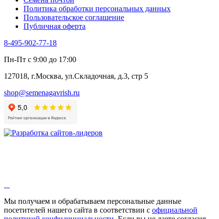
Шпинат
Политика обработки персональных данных
Щавель
Пользовательское соглашение
Эндивий
Публичная оферта
Эстрагон
Семена лекарственных растений
8-495-902-77-18
Алтей
Анис
Пн-Пт с 9:00 до 17:00
Бессмертник
Бораго
127018, г.Москва, ул.Складочная, д.3, стр 5
Валериана
Валерианелла
shop@semenagavrish.ru
Гибискус лекарственный
Девясил
Душица
Зверобой
Змееголовник
Иссоп
Кровохлёбка
Лаванда
Лопух
Лофант
Мелисса
Монарда лекарственная
Мы получаем и обрабатываем персональные данные
Мыльнянка
посетителей нашего сайта в соответствии с
официальной
Мята
политикой конфиденциальности
. Если вы не даете согласия