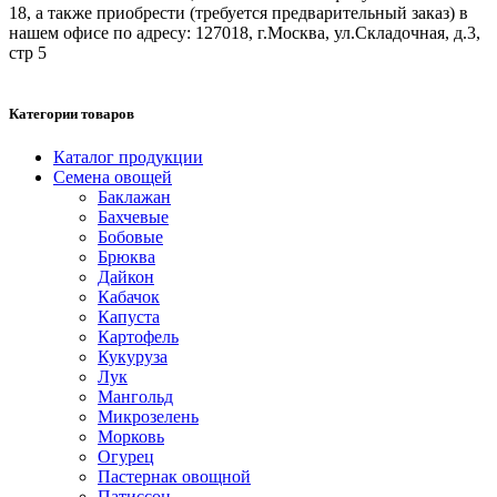
18, а также приобрести (требуется предварительный заказ) в
нашем офисе по адресу: 127018, г.Москва, ул.Складочная, д.3,
стр 5
Категории товаров
Каталог продукции
Семена овощей
Баклажан
Бахчевые
Бобовые
Брюква
Дайкон
Кабачок
Капуста
Картофель
Кукуруза
Лук
Мангольд
Микрозелень
Морковь
Огурец
Пастернак овощной
Патиссон