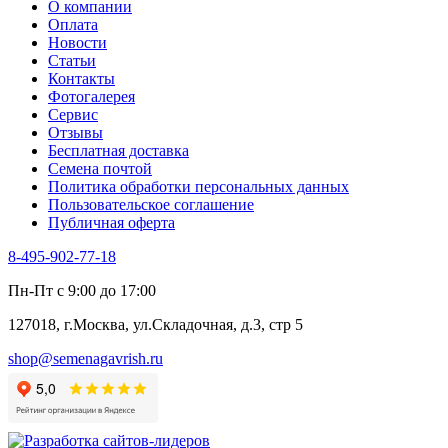
О компании
Тмин
Оплата
Трава для чая
Новости
Туласи
Статьи
Укроп
Контакты
Фенхель пряный
Фотогалерея​
Хризантема овощная
Сервис
Цикорий пряный
Отзывы
Цикорий салатный (Витлуф)
Бесплатная доставка
Черемша
Семена почтой
Шпинат
Политика обработки персональных данных
Щавель
Пользовательское соглашение
Эндивий
Публичная оферта
Эстрагон
Семена лекарственных растений
8-495-902-77-18
Алтей
Анис
Пн-Пт с 9:00 до 17:00
Бессмертник
Бораго
127018, г.Москва, ул.Складочная, д.3, стр 5
Валериана
Валерианелла
shop@semenagavrish.ru
Гибискус лекарственный
Девясил
Душица
Зверобой
Змееголовник