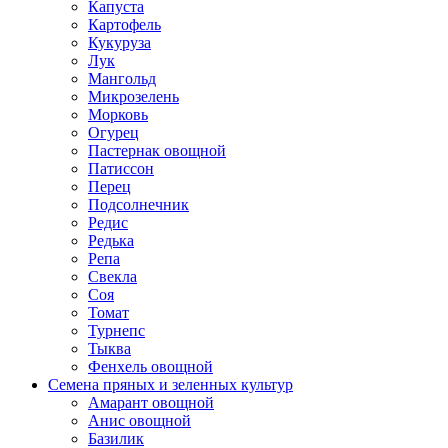
Капуста
Картофель
Кукуруза
Лук
Мангольд
Микрозелень
Морковь
Огурец
Пастернак овощной
Патиссон
Перец
Подсолнечник
Редис
Редька
Репа
Свекла
Соя
Томат
Турнепс
Тыква
Фенхель овощной
Семена пряных и зеленных культур
Амарант овощной
Анис овощной
Базилик