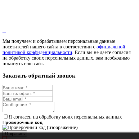
Иссоп
Кровохлёбка
Лаванда
Лопух
Лофант
Мелисса
Монарда лекарственная
Мы получаем и обрабатываем персональные данные
Мыльнянка
посетителей нашего сайта в соответствии с
официальной
Мята
политикой конфиденциальности
. Если вы не даете согласия
Овсяный корень
на обработку своих персональных данных, вам необходимо
Огуречная трава
покинуть наш сайт.
Пустырник
Расторопша
Заказать обратный звонок
Репешок
Розмарин
Ромашка лекарственная
Синюха
Скорцонера
Смесь лекарственных
Солодка
Стевия
Я согласен на обработку моих персональных данных
Тимьян ползучий (чабрец)
Проверочный код
Фенхель лекарственный
Цикорий лекарственный
Отправить
Чабер