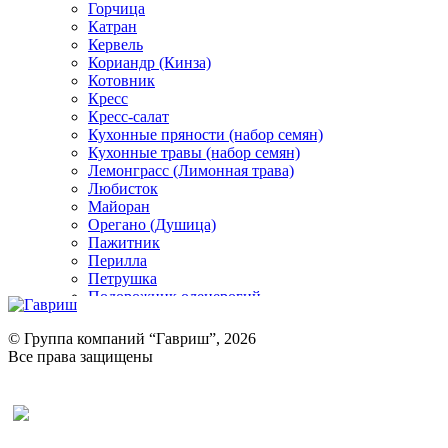
Горчица
Катран
Кервель
Кориандр (Кинза)
Котовник
Кресс
Кресс-салат
Кухонные пряности (набор семян)
Кухонные травы (набор семян)
Лемонграсс (Лимонная трава)
Любисток
Майоран
Орегано (Душица)
Пажитник
Перилла
Петрушка
Подорожник оленерогий
Портулак пряный
Ревень
© Группа компаний “Гавриш”, 2026
Рукола
Все права защищены
Рута
Салат
Оставить отзыв (для клиентов)
Сельдерей
Спаржа
Табак Курительный