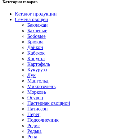
Категории товаров
Каталог продукции
Семена овощей
Баклажан
Бахчевые
Бобовые
Брюква
Дайкон
Кабачок
Капуста
Картофель
Кукуруза
Лук
Мангольд
Микрозелень
Морковь
Огурец
Пастернак овощной
Патиссон
Перец
Подсолнечник
Редис
Редька
Репа