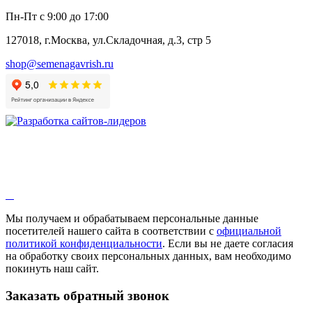
Анис
Пн-Пт с 9:00 до 17:00
Бессмертник
Бораго
127018, г.Москва, ул.Складочная, д.3, стр 5
Валериана
Валерианелла
shop@semenagavrish.ru
Гибискус лекарственный
Девясил
Душица
Зверобой
Змееголовник
Иссоп
Кровохлёбка
Лаванда
Лопух
Лофант
Мелисса
Монарда лекарственная
Мы получаем и обрабатываем персональные данные
Мыльнянка
посетителей нашего сайта в соответствии с
официальной
Мята
политикой конфиденциальности
. Если вы не даете согласия
Овсяный корень
на обработку своих персональных данных, вам необходимо
Огуречная трава
покинуть наш сайт.
Пустырник
Расторопша
Заказать обратный звонок
Репешок
Розмарин