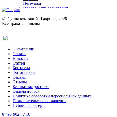
Петрушка
Подорожник оленерогий
Портулак пряный
Ревень
© Группа компаний “Гавриш”, 2026
Рукола
Все права защищены
Рута
Салат
Оставить отзыв (для клиентов)
Сельдерей
Спаржа
Табак Курительный
О компании
Тмин
Оплата
Трава для чая
Новости
Туласи
Статьи
Укроп
Контакты
Фенхель пряный
Фотогалерея​
Хризантема овощная
Сервис
Цикорий пряный
Отзывы
Цикорий салатный (Витлуф)
Бесплатная доставка
Черемша
Семена почтой
Шпинат
Политика обработки персональных данных
Щавель
Пользовательское соглашение
Эндивий
Публичная оферта
Эстрагон
Семена лекарственных растений
8-495-902-77-18
Алтей