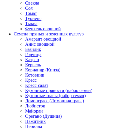
Свекла
Соя
Томат
Турнепс
Тыква
Фенхель овощной
Семена пряных и зеленных культур
Амарант овощной
Анис овощной
Базилик
Горчица
Катран
Кервель
Кориандр (Кинза)
Котовник
Кресс
Кресс-салат
Кухонные пряности (набор семян)
Кухонные травы (набор семян)
Лемонграсс (Лимонная трава)
Любисток
Майоран
Орегано (Душица)
Пажитник
Перилла