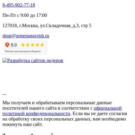
Семена лекарственных растений
8-495-902-77-18
Алтей
Анис
Пн-Пт с 9:00 до 17:00
Бессмертник
Бораго
127018, г.Москва, ул.Складочная, д.3, стр 5
Валериана
Валерианелла
shop@semenagavrish.ru
Гибискус лекарственный
Девясил
Душица
Зверобой
Змееголовник
Иссоп
Кровохлёбка
Лаванда
Лопух
Лофант
Мелисса
Монарда лекарственная
Мы получаем и обрабатываем персональные данные
Мыльнянка
посетителей нашего сайта в соответствии с
официальной
Мята
политикой конфиденциальности
. Если вы не даете согласия
Овсяный корень
на обработку своих персональных данных, вам необходимо
Огуречная трава
покинуть наш сайт.
Пустырник
Расторопша