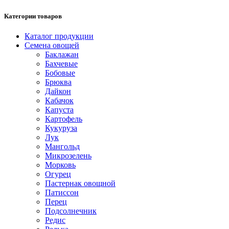
Категории товаров
Каталог продукции
Семена овощей
Баклажан
Бахчевые
Бобовые
Брюква
Дайкон
Кабачок
Капуста
Картофель
Кукуруза
Лук
Мангольд
Микрозелень
Морковь
Огурец
Пастернак овощной
Патиссон
Перец
Подсолнечник
Редис