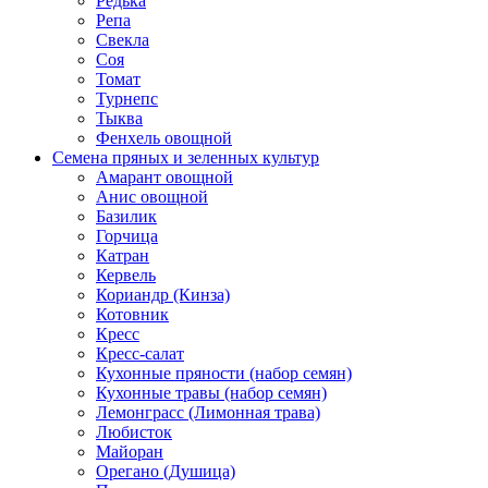
Редька
Репа
Свекла
Соя
Томат
Турнепс
Тыква
Фенхель овощной
Семена пряных и зеленных культур
Амарант овощной
Анис овощной
Базилик
Горчица
Катран
Кервель
Кориандр (Кинза)
Котовник
Кресс
Кресс-салат
Кухонные пряности (набор семян)
Кухонные травы (набор семян)
Лемонграсс (Лимонная трава)
Любисток
Майоран
Орегано (Душица)