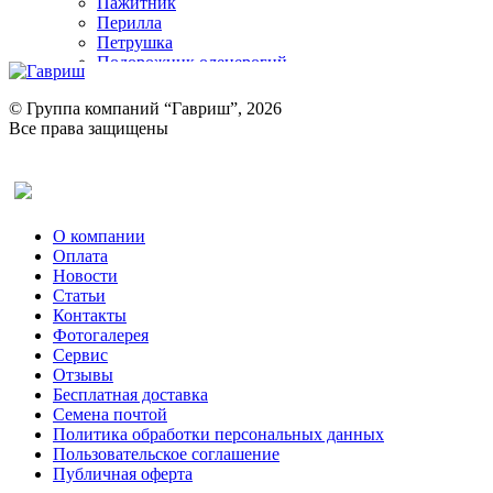
Пажитник
Перилла
Петрушка
Подорожник оленерогий
Портулак пряный
Ревень
© Группа компаний “Гавриш”, 2026
Рукола
Все права защищены
Рута
Салат
Оставить отзыв (для клиентов)
Сельдерей
Спаржа
Табак Курительный
О компании
Тмин
Оплата
Трава для чая
Новости
Туласи
Статьи
Укроп
Контакты
Фенхель пряный
Фотогалерея​
Хризантема овощная
Сервис
Цикорий пряный
Отзывы
Цикорий салатный (Витлуф)
Бесплатная доставка
Черемша
Семена почтой
Шпинат
Политика обработки персональных данных
Щавель
Пользовательское соглашение
Эндивий
Публичная оферта
Эстрагон