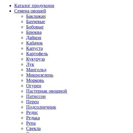
Каталог продукции
Семена овощей
Баклажан
Бахчевые
Бобовые
Брюква
Дайкон
Кабачок
Капуста
Картофель
Кукуруза
Лук
Мангольд
Микрозелень
Морковь
Огурец
Пастернак овощной
Патиссон
Перец
Подсолнечник
Редис
Редька
Репа
Свекла