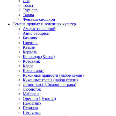
Соя
Томат
Турнепс
Тыква
Фенхель овощной
Семена пряных и зеленных культур
Амарант овощной
Анис овощной
Базилик
Горчица
Катран
Кервель
Кориандр (Кинза)
Котовник
Кресс
Кресс-салат
Кухонные пряности (набор семян)
Кухонные травы (набор семян)
Лемонграсс (Лимонная трава)
Любисток
Майоран
Орегано (Душица)
Пажитник
Перилла
Петрушка