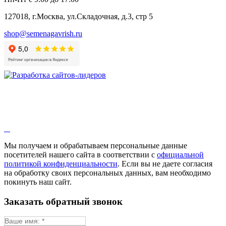
Бессмертник
Бораго
127018, г.Москва, ул.Складочная, д.3, стр 5
Валериана
Валерианелла
shop@semenagavrish.ru
Гибискус лекарственный
Девясил
Душица
Зверобой
Змееголовник
Иссоп
Кровохлёбка
Лаванда
Лопух
Лофант
Мелисса
Монарда лекарственная
Мы получаем и обрабатываем персональные данные
Мыльнянка
посетителей нашего сайта в соответствии с
официальной
Мята
политикой конфиденциальности
. Если вы не даете согласия
Овсяный корень
на обработку своих персональных данных, вам необходимо
Огуречная трава
покинуть наш сайт.
Пустырник
Расторопша
Заказать обратный звонок
Репешок
Розмарин
Ромашка лекарственная