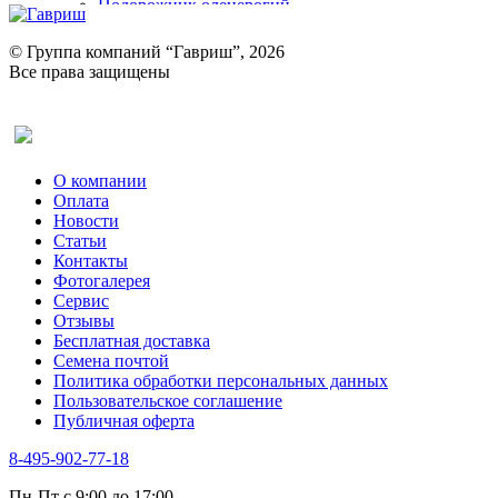
Подорожник оленерогий
Портулак пряный
Ревень
© Группа компаний “Гавриш”, 2026
Рукола
Все права защищены
Рута
Салат
Оставить отзыв (для клиентов)
Сельдерей
Спаржа
Табак Курительный
О компании
Тмин
Оплата
Трава для чая
Новости
Туласи
Статьи
Укроп
Контакты
Фенхель пряный
Фотогалерея​
Хризантема овощная
Сервис
Цикорий пряный
Отзывы
Цикорий салатный (Витлуф)
Бесплатная доставка
Черемша
Семена почтой
Шпинат
Политика обработки персональных данных
Щавель
Пользовательское соглашение
Эндивий
Публичная оферта
Эстрагон
Семена лекарственных растений
8-495-902-77-18
Алтей
Анис
Пн-Пт с 9:00 до 17:00