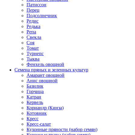
Патиссон
Перец
Подсолнечник
Редис
Редька
Репа
Свекла
Соя
Томат
Турнепс
Тыква
Фенхель овощной
Семена пряных и зеленных культур
Амарант овощной
Анис овощной
Базилик
Горчица
Катран
Кервель
Кориандр (Кинза)
Котовник
Кресс
Кресс-салат
Кухонные пряности (набор семян)
Кухонные травы (набор семян)