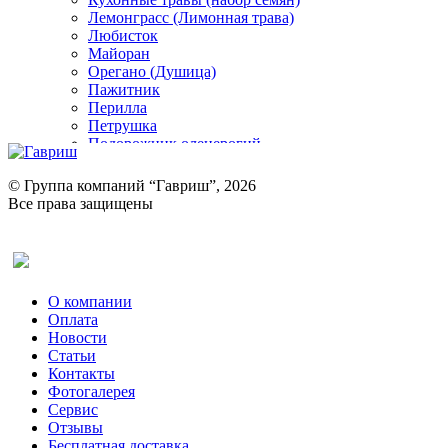
Лемонграсс (Лимонная трава)
Любисток
Майоран
Орегано (Душица)
Пажитник
Перилла
Петрушка
Подорожник оленерогий
Портулак пряный
Ревень
© Группа компаний “Гавриш”, 2026
Рукола
Все права защищены
Рута
Салат
Оставить отзыв (для клиентов)
Сельдерей
Спаржа
Табак Курительный
О компании
Тмин
Оплата
Трава для чая
Новости
Туласи
Статьи
Укроп
Контакты
Фенхель пряный
Фотогалерея​
Хризантема овощная
Сервис
Цикорий пряный
Отзывы
Цикорий салатный (Витлуф)
Бесплатная доставка