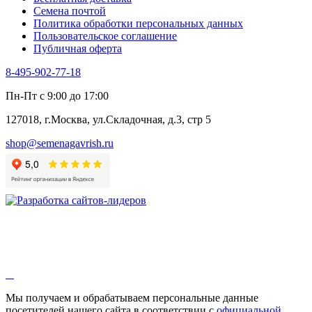
Черемша
Семена почтой
Шпинат
Политика обработки персональных данных
Щавель
Пользовательское соглашение
Эндивий
Публичная оферта
Эстрагон
Семена лекарственных растений
8-495-902-77-18
Алтей
Анис
Пн-Пт с 9:00 до 17:00
Бессмертник
Бораго
127018, г.Москва, ул.Складочная, д.3, стр 5
Валериана
Валерианелла
shop@semenagavrish.ru
Гибискус лекарственный
Девясил
Душица
Зверобой
Змееголовник
Иссоп
Кровохлёбка
Лаванда
Лопух
Лофант
Мелисса
Монарда лекарственная
Мы получаем и обрабатываем персональные данные
Мыльнянка
посетителей нашего сайта в соответствии с
официальной