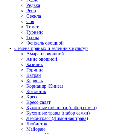
Редька
Репа
Свекла
Соя
Томат
Турнепс
Тыква
Фенхель овощной
Семена пряных и зеленных культур
Амарант овощной
Анис овощной
Базилик
Горчица
Катран
Кервель
Кориандр (Кинза)
Котовник
Кресс
Кресс-салат
Кухонные пряности (набор семян)
Кухонные травы (набор семян)
Лемонграсс (Лимонная трава)
Любисток
Майоран