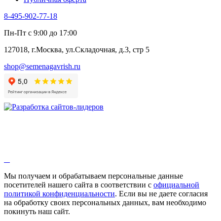
Эстрагон
Семена лекарственных растений
8-495-902-77-18
Алтей
Анис
Пн-Пт с 9:00 до 17:00
Бессмертник
Бораго
127018, г.Москва, ул.Складочная, д.3, стр 5
Валериана
Валерианелла
shop@semenagavrish.ru
Гибискус лекарственный
Девясил
Душица
Зверобой
Змееголовник
Иссоп
Кровохлёбка
Лаванда
Лопух
Лофант
Мелисса
Монарда лекарственная
Мы получаем и обрабатываем персональные данные
Мыльнянка
посетителей нашего сайта в соответствии с
официальной
Мята
политикой конфиденциальности
. Если вы не даете согласия
Овсяный корень
на обработку своих персональных данных, вам необходимо
Огуречная трава
покинуть наш сайт.
Пустырник