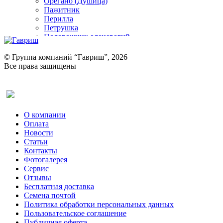
Орегано (Душица)
Пажитник
Перилла
Петрушка
Подорожник оленерогий
Портулак пряный
Ревень
© Группа компаний “Гавриш”, 2026
Рукола
Все права защищены
Рута
Салат
Оставить отзыв (для клиентов)
Сельдерей
Спаржа
Табак Курительный
О компании
Тмин
Оплата
Трава для чая
Новости
Туласи
Статьи
Укроп
Контакты
Фенхель пряный
Фотогалерея​
Хризантема овощная
Сервис
Цикорий пряный
Отзывы
Цикорий салатный (Витлуф)
Бесплатная доставка
Черемша
Семена почтой
Шпинат
Политика обработки персональных данных
Щавель
Пользовательское соглашение
Эндивий
Публичная оферта