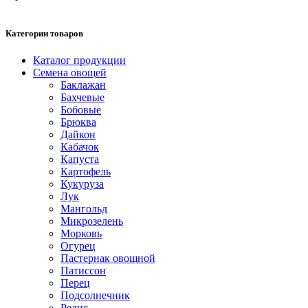
Категории товаров
Каталог продукции
Семена овощей
Баклажан
Бахчевые
Бобовые
Брюква
Дайкон
Кабачок
Капуста
Картофель
Кукуруза
Лук
Мангольд
Микрозелень
Морковь
Огурец
Пастернак овощной
Патиссон
Перец
Подсолнечник
Редис