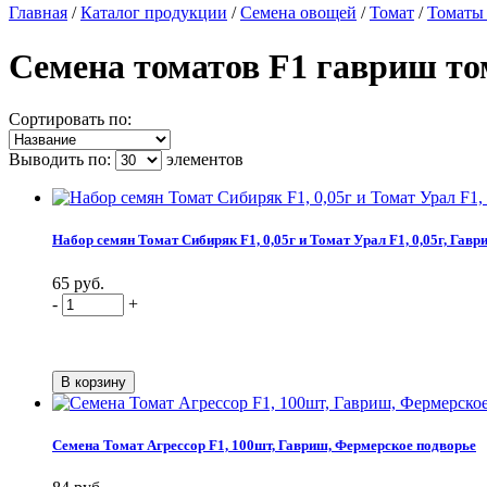
Главная
/
Каталог продукции
/
Семена овощей
/
Томат
/
Томаты
Семена томатов F1 гавриш то
Сортировать по:
Выводить по:
элементов
Набор семян Томат Сибиряк F1, 0,05г и Томат Урал F1, 0,05г, Гавр
65 руб.
-
+
Семена Томат Агрессор F1, 100шт, Гавриш, Фермерское подворье