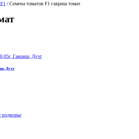
 F1
/
Семена томатов F1 гавриш томат
мат
иш, Дуэт