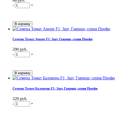
84 руб.
-
+
Семена Томат Аморе F1, 3шт, Гавриш, серия Профи
290 руб.
-
+
Семена Томат Баловень F1, 3шт, Гавриш, серия Профи
220 руб.
-
+