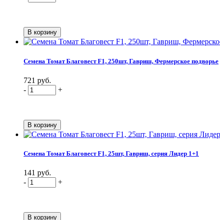
Семена Томат Благовест F1, 250шт, Гавриш, Фермерское подворье
721 руб.
-
+
Семена Томат Благовест F1, 25шт, Гавриш, серия Лидер 1+1
141 руб.
-
+