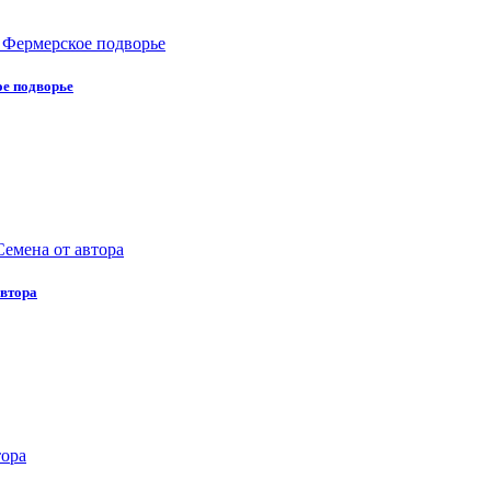
ое подворье
автора