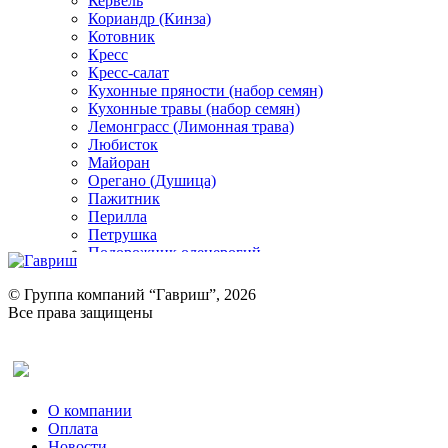
Кервель
Кориандр (Кинза)
Котовник
Кресс
Кресс-салат
Кухонные пряности (набор семян)
Кухонные травы (набор семян)
Лемонграсс (Лимонная трава)
Любисток
Майоран
Орегано (Душица)
Пажитник
Перилла
Петрушка
Подорожник оленерогий
Портулак пряный
Ревень
© Группа компаний “Гавриш”, 2026
Рукола
Все права защищены
Рута
Салат
Оставить отзыв (для клиентов)
Сельдерей
Спаржа
Табак Курительный
О компании
Тмин
Оплата
Трава для чая
Новости