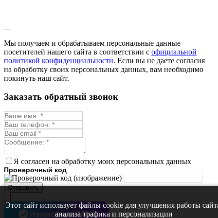
Лаванда
Лопух
Лофант
Мелисса
Монарда лекарственная
Мы получаем и обрабатываем персональные данные
Мыльнянка
посетителей нашего сайта в соответствии с
официальной
Мята
политикой конфиденциальности
. Если вы не даете согласия
Овсяный корень
на обработку своих персональных данных, вам необходимо
Огуречная трава
покинуть наш сайт.
Пустырник
Расторопша
Заказать обратный звонок
Репешок
Розмарин
Ромашка лекарственная
Синюха
Скорцонера
Смесь лекарственных
Солодка
Стевия
Я согласен на обработку моих персональных данных
Тимьян ползучий (чабрец)
Проверочный код
Фенхель лекарственный
Цикорий лекарственный
Отправить
Чабер
Череда лекарственная
Этот сайт использует файлы cookie для улучшения работы сайт
Чернокорень
Написать в MAX
анализа трафика и персонализации