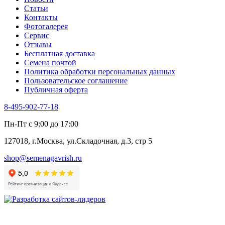
Туласи
Статьи
Укроп
Контакты
Фенхель пряный
Фотогалерея​
Хризантема овощная
Сервис
Цикорий пряный
Отзывы
Цикорий салатный (Витлуф)
Бесплатная доставка
Черемша
Семена почтой
Шпинат
Политика обработки персональных данных
Щавель
Пользовательское соглашение
Эндивий
Публичная оферта
Эстрагон
Семена лекарственных растений
8-495-902-77-18
Алтей
Анис
Пн-Пт с 9:00 до 17:00
Бессмертник
Бораго
127018, г.Москва, ул.Складочная, д.3, стр 5
Валериана
Валерианелла
shop@semenagavrish.ru
Гибискус лекарственный
Девясил
Душица
Зверобой
Змееголовник
Иссоп
Кровохлёбка