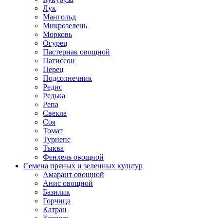
Лук
Мангольд
Микрозелень
Морковь
Огурец
Пастернак овощной
Патиссон
Перец
Подсолнечник
Редис
Редька
Репа
Свекла
Соя
Томат
Турнепс
Тыква
Фенхель овощной
Семена пряных и зеленных культур
Амарант овощной
Анис овощной
Базилик
Горчица
Катран