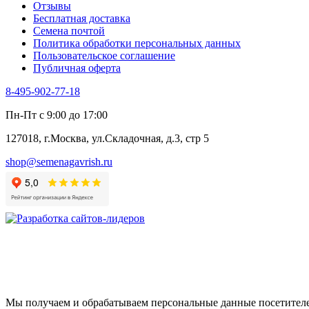
Отзывы
Цикорий салатный (Витлуф)
Бесплатная доставка
Черемша
Семена почтой
Шпинат
Политика обработки персональных данных
Щавель
Пользовательское соглашение
Эндивий
Публичная оферта
Эстрагон
Семена лекарственных растений
8-495-902-77-18
Алтей
Анис
Пн-Пт с 9:00 до 17:00
Бессмертник
Бораго
127018, г.Москва, ул.Складочная, д.3, стр 5
Валериана
Валерианелла
shop@semenagavrish.ru
Гибискус лекарственный
Девясил
Душица
Зверобой
Змееголовник
Иссоп
Кровохлёбка
Лаванда
Лопух
Лофант
Мелисса
Мы получаем и обрабатываем персональные данные посетителе
Монарда лекарственная