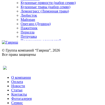
Кухонные пряности (набор семян)
Кухонные травы (набор семян)
Лемонграсс (Лимонная трава)
Любисток
Майоран
Орегано (Душица)
Пажитник
Перилла
Петрушка
Подорожник оленерогий
Портулак пряный
Ревень
© Группа компаний “Гавриш”, 2026
Рукола
Все права защищены
Рута
Салат
Оставить отзыв (для клиентов)
Сельдерей
Спаржа
Табак Курительный
О компании
Тмин
Оплата
Трава для чая
Новости
Туласи
Статьи
Укроп
Контакты
Фенхель пряный
Фотогалерея​
Хризантема овощная
Сервис
Цикорий пряный