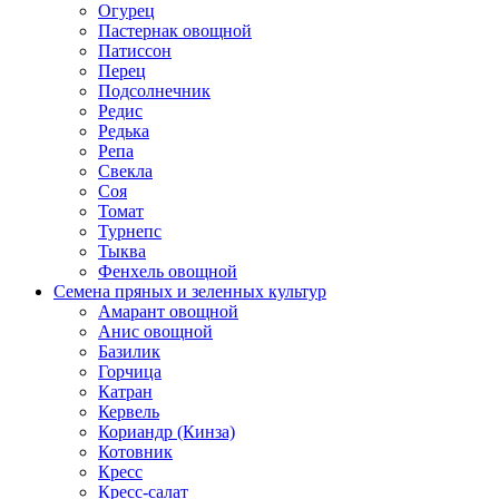
Огурец
Пастернак овощной
Патиссон
Перец
Подсолнечник
Редис
Редька
Репа
Свекла
Соя
Томат
Турнепс
Тыква
Фенхель овощной
Семена пряных и зеленных культур
Амарант овощной
Анис овощной
Базилик
Горчица
Катран
Кервель
Кориандр (Кинза)
Котовник
Кресс
Кресс-салат