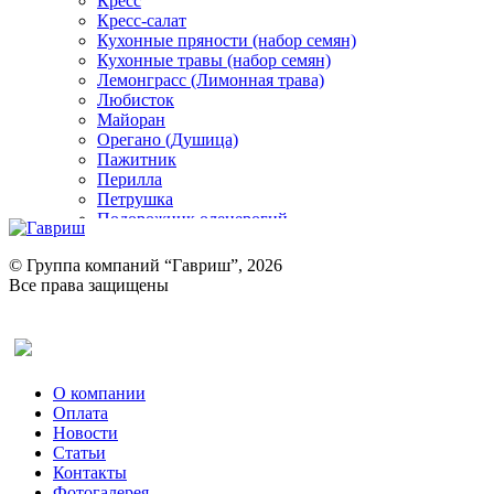
Кресс
Кресс-салат
Кухонные пряности (набор семян)
Кухонные травы (набор семян)
Лемонграсс (Лимонная трава)
Любисток
Майоран
Орегано (Душица)
Пажитник
Перилла
Петрушка
Подорожник оленерогий
Портулак пряный
Ревень
© Группа компаний “Гавриш”, 2026
Рукола
Все права защищены
Рута
Салат
Оставить отзыв (для клиентов)
Сельдерей
Спаржа
Табак Курительный
О компании
Тмин
Оплата
Трава для чая
Новости
Туласи
Статьи
Укроп
Контакты
Фенхель пряный
Фотогалерея​