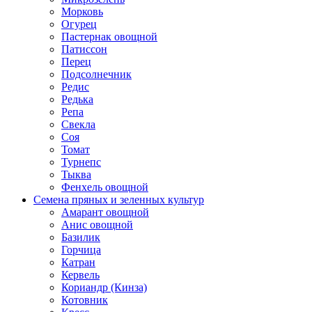
Морковь
Огурец
Пастернак овощной
Патиссон
Перец
Подсолнечник
Редис
Редька
Репа
Свекла
Соя
Томат
Турнепс
Тыква
Фенхель овощной
Семена пряных и зеленных культур
Амарант овощной
Анис овощной
Базилик
Горчица
Катран
Кервель
Кориандр (Кинза)
Котовник