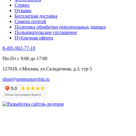
Хризантема овощная
Сервис
Цикорий пряный
Отзывы
Цикорий салатный (Витлуф)
Бесплатная доставка
Черемша
Семена почтой
Шпинат
Политика обработки персональных данных
Щавель
Пользовательское соглашение
Эндивий
Публичная оферта
Эстрагон
Семена лекарственных растений
8-495-902-77-18
Алтей
Анис
Пн-Пт с 9:00 до 17:00
Бессмертник
Бораго
127018, г.Москва, ул.Складочная, д.3, стр 5
Валериана
Валерианелла
shop@semenagavrish.ru
Гибискус лекарственный
Девясил
Душица
Зверобой
Змееголовник
Иссоп
Кровохлёбка
Лаванда
Лопух
Лофант