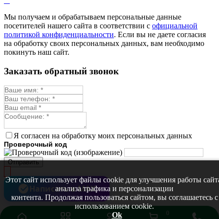
Мелисса
Монарда лекарственная
Мы получаем и обрабатываем персональные данные
Мыльнянка
посетителей нашего сайта в соответствии с
официальной
Мята
политикой конфиденциальности
. Если вы не даете согласия
Овсяный корень
на обработку своих персональных данных, вам необходимо
Огуречная трава
покинуть наш сайт.
Пустырник
Расторопша
Заказать обратный звонок
Репешок
Розмарин
Ромашка лекарственная
Синюха
Скорцонера
Смесь лекарственных
Солодка
Стевия
Я согласен на обработку моих персональных данных
Тимьян ползучий (чабрец)
Проверочный код
Фенхель лекарственный
Цикорий лекарственный
Отправить
Чабер
Череда лекарственная
Этот сайт использует файлы cookie для улучшения работы сайт
Чернокорень
Написать в MAX
анализа трафика и персонализации
Шалфей
контента. Продолжая пользоваться сайтом, вы соглашаетесь с
Семена ягод
использованием cookie.
Брусника
0
Ok